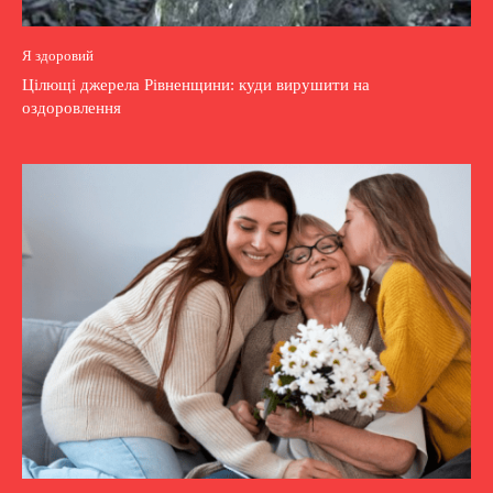
Я здоровий
Цілющі джерела Рівненщини: куди вирушити на
оздоровлення