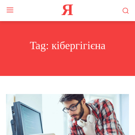
Я
Tag:
кібергігієна