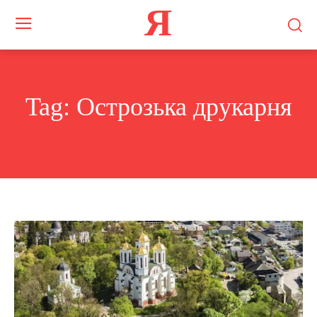
Я
Tag:
Острозька друкарня