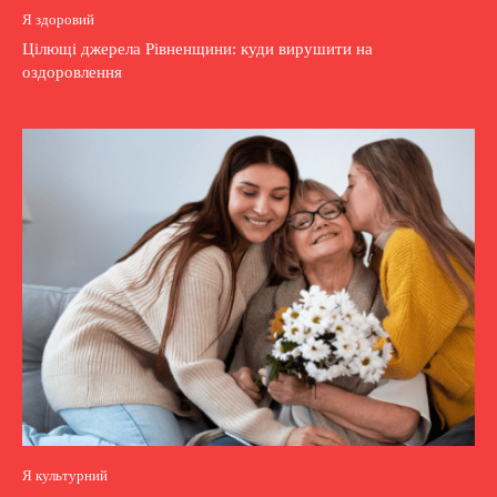
Я здоровий
Цілющі джерела Рівненщини: куди вирушити на
оздоровлення
Я культурний