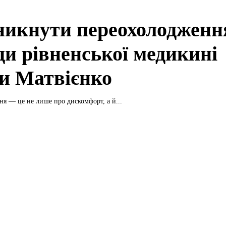
никнути переохолодженн
ди рівненської медикині
и Матвієнко
я — це не лише про дискомфорт, а й...