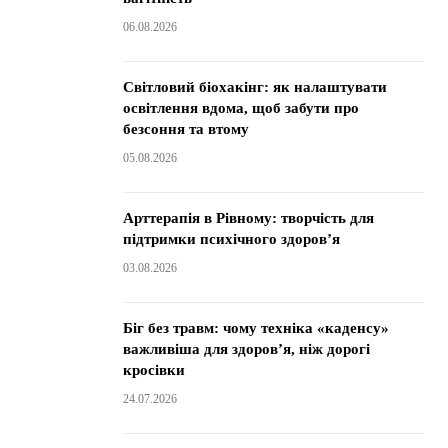
06.08.2026
Світловий біохакінг: як налаштувати
освітлення вдома, щоб забути про
безсоння та втому
05.08.2026
Арттерапія в Рівному: творчість для
підтримки психічного здоров’я
03.08.2026
Біг без травм: чому техніка «каденсу»
важливіша для здоров’я, ніж дорогі
кросівки
24.07.2026