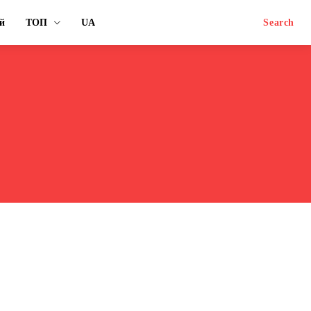
й
ТОП
UA
Search