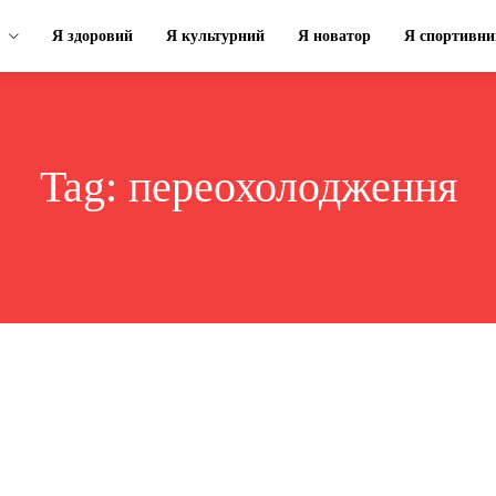
Я здоровий
Я культурний
Я новатор
Я спортивни
Tag:
переохолодження