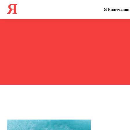
Я
Я Рівнечанин