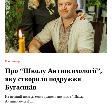
Я новатор
Про “Школу Антипсихології”,
яку створило подружжя
Бугаєнків
На перший погляд, може здатися, що назва “Школа
Антипсихології”...