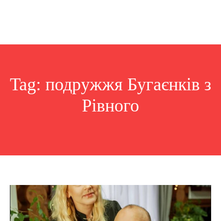
Tag:
подружжя Бугаєнків з
Рівного