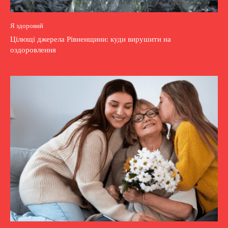
Я здоровий
Цілющі джерела Рівненщини: куди вирушити на
оздоровлення