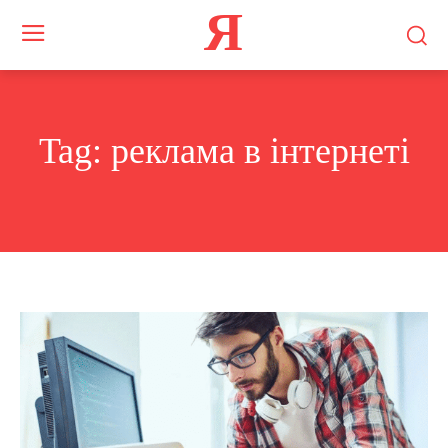
Я
Tag:
реклама в інтернеті