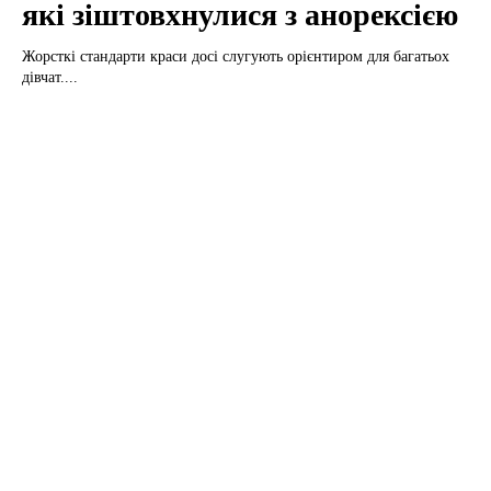
які зіштовхнулися з анорексією
Жорсткі стандарти краси досі слугують орієнтиром для багатьох
дівчат....