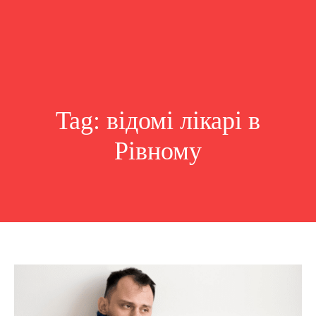
Tag:
відомі лікарі в
Рівному