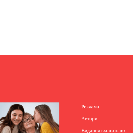
Реклама
Автори
Видання входить до