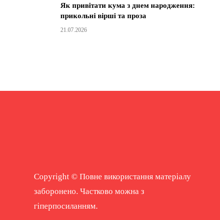
Як привітати кума з днем народження:
прикольні вірші та проза
21.07.2026
Copyright © Повне використання матеріалу
заборонено. Частково можна з
гіперпосиланням.