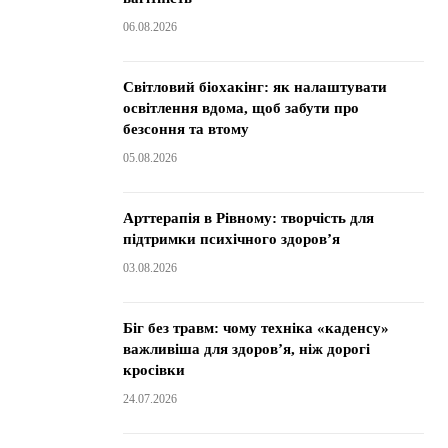
06.08.2026
Світловий біохакінг: як налаштувати
освітлення вдома, щоб забути про
безсоння та втому
05.08.2026
Арттерапія в Рівному: творчість для
підтримки психічного здоров’я
03.08.2026
Біг без травм: чому техніка «каденсу»
важливіша для здоров’я, ніж дорогі
кросівки
24.07.2026