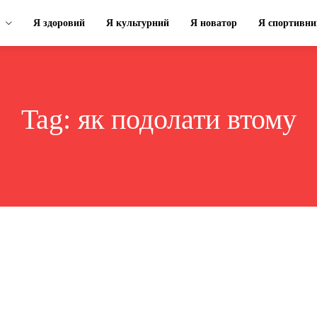
Я здоровий
Я культурний
Я новатор
Я спортивни
Tag:
як подолати втому