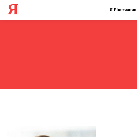
Я
Я Рівнечанин