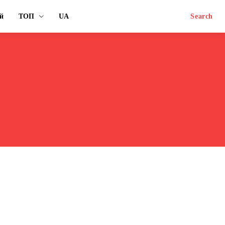
й
ТОП
UA
Search