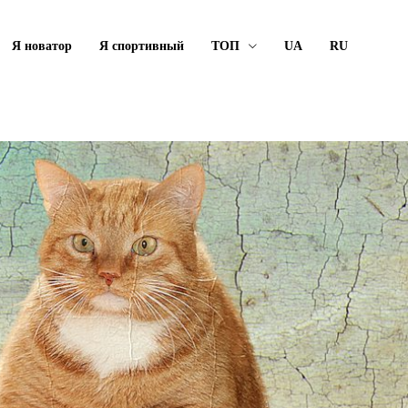
Я новатор
Я спортивный
ТОП
UA
RU