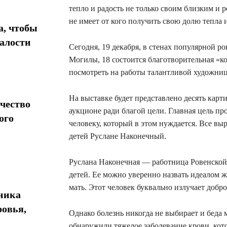
тепло и радость не только своим близким и 
не имеет от кого получить свою долю тепла 
а, чтобы
талости
Сегодня, 19 декабря, в стенах популярной ро
Могилы, 18 состоится благотворительная «к
посмотреть на работы талантливой художни
На выставке будет представлено десять карт
чество
аукционе ради благой цели. Главная цель п
ого
человеку, который в этом нуждается. Все вы
детей Руслане Наконечный.
Руслана Наконечная — работница Ровенской
детей. Ее можно уверенно назвать идеалом 
мать. Этот человек буквально излучает добро
хника
ровья,
Однако болезнь никогда не выбирает и бед
обнаружили тяжелое заболевание крови, кото