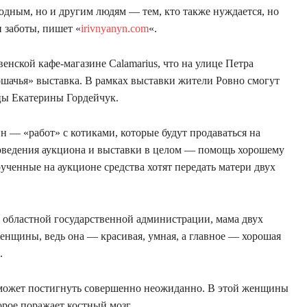
родным, но и другим людям — тем, кто также нуждается, но
и заботы, пишет «
irivnyanyn.com
«.
венской кафе-магазине Calamarius, что на улице Петра
ошачья» выставка. В рамках выставки жители Ровно смогут
цы Екатерины Гордейчук.
ин — «работ» с котиками, которые будут продаваться на
роведения аукциона и выставки в целом — помощь хорошему
рученные на аукционе средства хотят передать матери двух
 областной государственной администрации, мама двух
женщины, ведь она — красивая, умная, а главное — хорошая
.
а может постигнуть совершенно неожиданно. В этой женщины
рое поражает костный мозг.