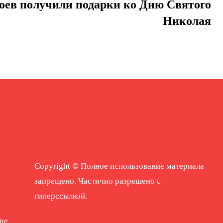
оев получили подарки ко Дню Святого
Николая
Copyright © Полное использование материала
запрещено. Частично разрешено с
гиперссылкой.
ne