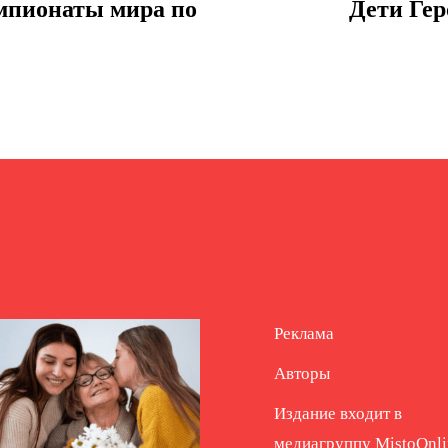
емпионаты мира по
Дети Гер
Реклама
Авторы
Издание входит в
медиагруппу
MistoOnli