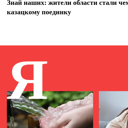
Знай наших: жители области стали ч
казацкому поединку
Я