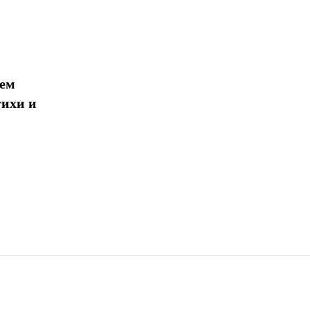
 ​​
тихи и