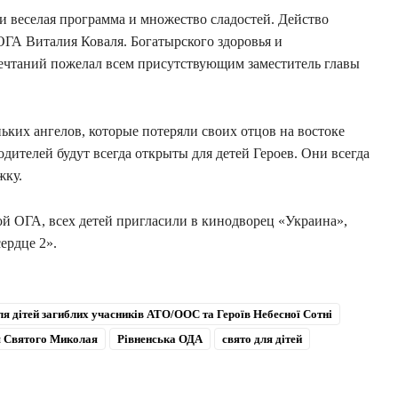
и веселая программа и множество сладостей. Действо
ОГА Виталия Коваля. Богатырского здоровья и
ечтаний пожелал всем присутствующим заместитель главы
ьких ангелов, которые потеряли своих отцов на востоке
дителей будут всегда открыты для детей Героев. Они всегда
жку.
й ОГА, всех детей пригласили в кинодворец «Украина»,
ердце 2».
ля дітей загиблих учасників АТО/ООС та Героїв Небесної Сотні
ня Святого Миколая
Рівненська ОДА
свято для дітей