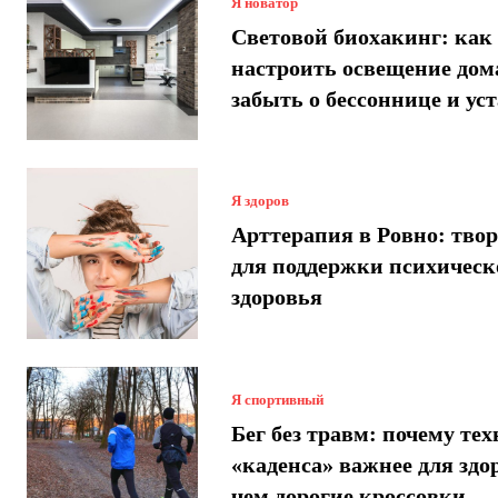
Я новатор
Световой биохакинг: как
настроить освещение дом
забыть о бессоннице и ус
Я здоров
Арттерапия в Ровно: твор
для поддержки психическ
здоровья
Я спортивный
Бег без травм: почему те
«каденса» важнее для здо
чем дорогие кроссовки