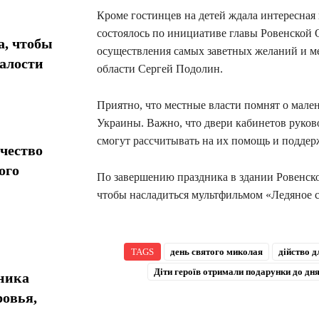
Кроме гостинцев на детей ждала интересная 
состоялось по инициативе главы Ровенской 
а, чтобы
осуществления самых заветных желаний и м
талости
области Сергей Подолин.
Приятно, что местные власти помнят о мален
Украины. Важно, что двери кабинетов руково
смогут рассчитывать на их помощь и поддер
чество
ого
По завершению праздника в здании Ровенско
чтобы насладиться мультфильмом «Ледяное с
TAGS
день святого миколая
дійство д
Діти героїв отримали подарунки до д
хника
ровья,