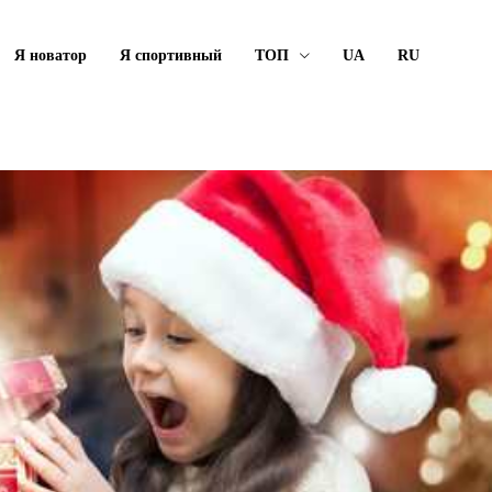
Я новатор
Я спортивный
ТОП
UA
RU