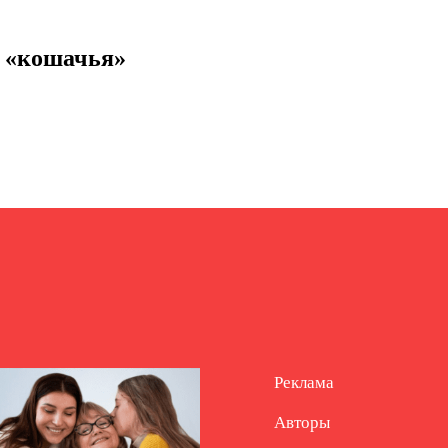
я «кошачья»
Реклама
Авторы