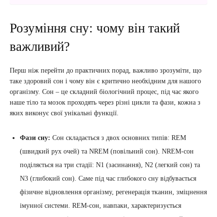
Розуміння сну: чому він такий
важливий?
Перш ніж перейти до практичних порад, важливо зрозуміти, що
таке здоровий сон і чому він є критично необхідним для нашого
організму. Сон – це складний біологічний процес, під час якого
наше тіло та мозок проходять через різні цикли та фази, кожна з
яких виконує свої унікальні функції.
Фази сну:
Сон складається з двох основних типів: REM
(швидкий рух очей) та NREM (повільний сон). NREM-сон
поділяється на три стадії: N1 (засинання), N2 (легкий сон) та
N3 (глибокий сон). Саме під час глибокого сну відбувається
фізичне відновлення організму, регенерація тканин, зміцнення
імунної системи. REM-сон, навпаки, характеризується