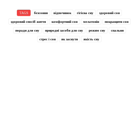
TAGS
безсоння
відпочинок
гігієна сну
здоровий сон
здоровий спосіб життя
комфортний сон
мелатонін
покращити сон
поради для сну
природні засоби для сну
режим сну
спальня
стрес і сон
як заснути
якість сну