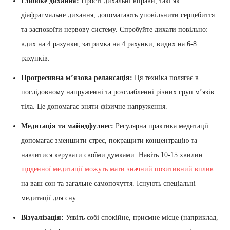
Глибоке дихання:
Прості дихальні вправи, такі як
діафрагмальне дихання, допомагають уповільнити серцебиття
та заспокоїти нервову систему. Спробуйте дихати повільно:
вдих на 4 рахунки, затримка на 4 рахунки, видих на 6-8
рахунків.
Прогресивна м’язова релаксація:
Ця техніка полягає в
послідовному напруженні та розслабленні різних груп м’язів
тіла. Це допомагає зняти фізичне напруження.
Медитація та майндфулнес:
Регулярна практика медитації
допомагає зменшити стрес, покращити концентрацію та
навчитися керувати своїми думками. Навіть 10-15 хвилин
щоденної медитації можуть мати значний позитивний вплив
на ваш сон та загальне самопочуття. Існують спеціальні
медитації для сну.
Візуалізація:
Уявіть собі спокійне, приємне місце (наприклад,