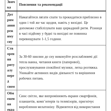
Звич
Пояснення та рекомендації
ка
Дот
Намагайтеся лягати спати та прокидатися приблизно в
рим
один і той же час щодня, навіть у вихідні. Це
ання
допоможе стабілізувати ваш циркадний ритм. Різниця
реж
в часі підйому у будні та вихідні не повинна
иму
перевищувати 1-1,5 години.
сну
Ств
орен
За 30-60 хвилин до сну виконуйте розслаблюючі дії:
ня
тепла ванна, читання книги (паперової),
риту
прослуховування спокійної музики, легка розтяжка.
алу
Уникайте активних видів діяльності та вирішення
пере
робочих питань.
д
сном
Обм
Синє світло, яке випромінюють екрани смартфонів,
ежен
планшетів, комп’ютерів та телевізорів, пригнічує
ня
вироблення мелатоніну. Відмовтеся від використання
екра