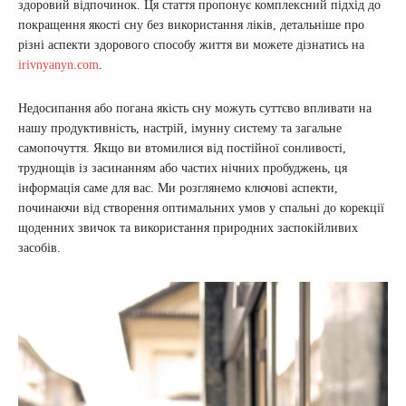
здоровий відпочинок. Ця стаття пропонує комплексний підхід до
покращення якості сну без використання ліків, детальніше про
різні аспекти здорового способу життя ви можете дізнатись на
irivnyanyn.com
.
Недосипання або погана якість сну можуть суттєво впливати на
нашу продуктивність, настрій, імунну систему та загальне
самопочуття. Якщо ви втомилися від постійної сонливості,
труднощів із засинанням або частих нічних пробуджень, ця
інформація саме для вас. Ми розглянемо ключові аспекти,
починаючи від створення оптимальних умов у спальні до корекції
щоденних звичок та використання природних заспокійливих
засобів.