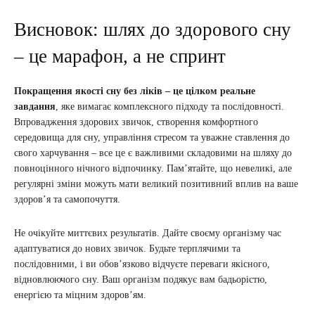
Висновок: шлях до здорового сну
– це марафон, а не спринт
Покращення якості сну без ліків – це цілком реальне
завдання
, яке вимагає комплексного підходу та послідовності.
Впровадження здорових звичок, створення комфортного
середовища для сну, управління стресом та уважне ставлення до
свого харчування – все це є важливими складовими на шляху до
повноцінного нічного відпочинку. Пам’ятайте, що невеликі, але
регулярні зміни можуть мати великий позитивний вплив на ваше
здоров’я та самопочуття.
Не очікуйте миттєвих результатів. Дайте своєму організму час
адаптуватися до нових звичок. Будьте терплячими та
послідовними, і ви обов’язково відчуєте переваги якісного,
відновлюючого сну. Ваш організм подякує вам бадьорістю,
енергією та міцним здоров’ям.