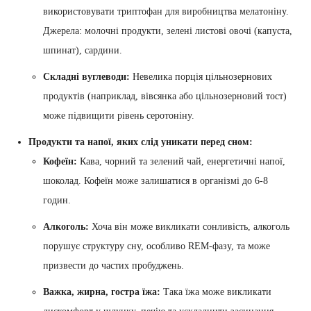
використовувати триптофан для виробництва мелатоніну.
Джерела: молочні продукти, зелені листові овочі (капуста,
шпинат), сардини.
Складні вуглеводи:
Невелика порція цільнозернових
продуктів (наприклад, вівсянка або цільнозерновий тост)
може підвищити рівень серотоніну.
Продукти та напої, яких слід уникати перед сном:
Кофеїн:
Кава, чорний та зелений чай, енергетичні напої,
шоколад. Кофеїн може залишатися в організмі до 6-8
годин.
Алкоголь:
Хоча він може викликати сонливість, алкоголь
порушує структуру сну, особливо REM-фазу, та може
призвести до частих пробуджень.
Важка, жирна, гостра їжа:
Така їжа може викликати