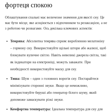
фортеця спокою
Облаштування спальні має величезне значення для якості сну. Це
має бути місце, яке асоціюється з відпочинком та релаксацією, а не
з роботою чи розвагами. Ось декілька ключових аспектів:
Темрява:
Абсолютна темрява сприяє виробленню мелатоніну
– гормону сну. Використовуйте щільні штори або жалюзі, щоб
блокувати вуличне світло. Навіть невеликі джерела світла, такі
як індикатори на електроніці, можуть заважати. При
необхідності використовуйте маску для сну.
Тиша:
Шум – один з головних ворогів сну. Постарайтеся
мінімізувати сторонні звуки. Якщо це неможливо,
використовуйте беруші або генератор білого шуму, який
допоможе замаскувати різкі звуки.
Комфортна температура:
Ідеальна температура для сну для