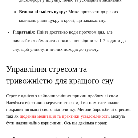
дискомфорт у шлунку, печію та ускладнити засинання.
Велика кількість цукру:
Може призвести до різких
коливань рівня цукру в крові, що заважає сну.
Гідратація:
Пийте достатньо води протягом дня, але
намагайтеся обмежити споживання рідини за 1-2 години до
сну, щоб уникнути нічних походів до туалету.
Управління стресом та
тривожністю для кращого сну
Стрес є однією з найпоширеніших причин проблем зі сном.
Навчіться ефективно керувати стресом, і ви помітите значне
покращення якості свого відпочинку. Методи боротьби зі стресом,
такі як
щоденна медитація та практики усвідомленості
, можуть
бути надзвичайно корисними. Ось ще декілька порад: