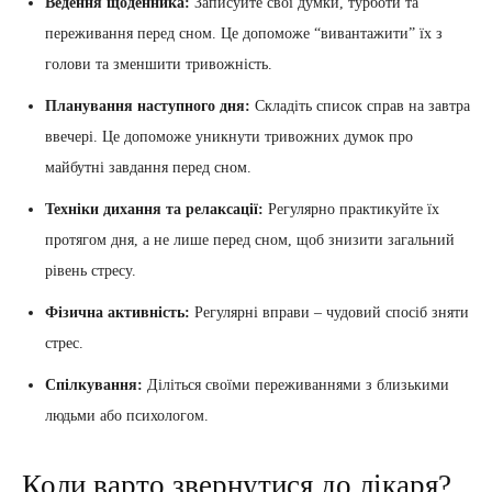
Ведення щоденника:
Записуйте свої думки, турботи та
переживання перед сном. Це допоможе “вивантажити” їх з
голови та зменшити тривожність.
Планування наступного дня:
Складіть список справ на завтра
ввечері. Це допоможе уникнути тривожних думок про
майбутні завдання перед сном.
Техніки дихання та релаксації:
Регулярно практикуйте їх
протягом дня, а не лише перед сном, щоб знизити загальний
рівень стресу.
Фізична активність:
Регулярні вправи – чудовий спосіб зняти
стрес.
Спілкування:
Діліться своїми переживаннями з близькими
людьми або психологом.
Коли варто звернутися до лікаря?