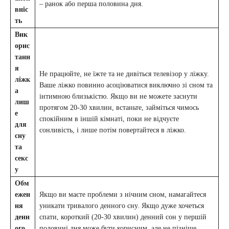
– ранок або перша половина дня.
вніс
ть
Вик
орис
танн
я
Не працюйте, не їжте та не дивіться телевізор у ліжку.
ліжк
Ваше ліжко повинно асоціюватися виключно зі сном та
а
інтимною близькістю. Якщо ви не можете заснути
лиш
протягом 20-30 хвилин, встаньте, займіться чимось
е
спокійним в іншій кімнаті, поки не відчуєте
для
сонливість, і лише потім повертайтеся в ліжко.
сну
та
секс
у
Обм
ежен
Якщо ви маєте проблеми з нічним сном, намагайтеся
ня
уникати тривалого денного сну. Якщо дуже хочеться
денн
спати, короткий (20-30 хвилин) денний сон у першій
ого
половині дня може бути корисним, але не пізніше.