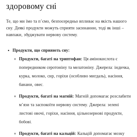
здоровому сні
Те, що ми їмо та п’ємо, безпосередньо впливає на якість нашого
сну. Деякі продукти можуть сприяти засинанню, тоді як інші –
навпаки, збуджувати нервову систему.
Продукти, що сприяють сну:
Продукти, багаті на триптофан:
Ця амінокислота є
попередником серотоніну та мелатоніну. Джерела: індичка,
курка, молоко, сир, горіхи (особливо мигдаль), насіння,
банани, овес.
Продукти, багаті на магній:
Магній допомагає розслабити
м’язи та заспокоїти нервову систему. Джерела: зелені
листові овочі, горіхи, насіння, цільнозернові продукти,
бобові.
Продукти, багаті на кальцій:
Кальцій допомагає мозку