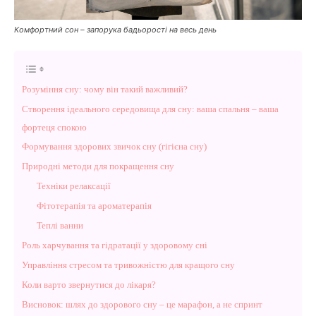
Комфортний сон – запорука бадьорості на весь день
Розуміння сну: чому він такий важливий?
Створення ідеального середовища для сну: ваша спальня – ваша
фортеця спокою
Формування здорових звичок сну (гігієна сну)
Природні методи для покращення сну
Техніки релаксації
Фітотерапія та ароматерапія
Теплі ванни
Роль харчування та гідратації у здоровому сні
Управління стресом та тривожністю для кращого сну
Коли варто звернутися до лікаря?
Висновок: шлях до здорового сну – це марафон, а не спринт