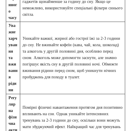
гаджетів щонайменше за годину до сну. Якщо це
нног
неможливо, використовуйте спеціальні фільтри синього
о
світла.
часу
Ува
жне
харч
Уникайте важкої, жирної або гострої їжі за 2-3 години
уван
до сну. Не вживайте кофеїн (кава, чай, кола, шоколад)
ня
та алкоголь у другій половині дня, особливо перед
та
сном. Алкоголь може допомогти заснути, але значно
вжи
погіршує якість сну в другій половині ночі. Обмежте
ванн
вживання рідини перед сном, щоб уникнути нічних
я
пробуджень для походу в туалет.
ріди
ни
Регу
ляр
Помірні фізичні навантаження протягом дня позитивно
на
впливають на сон. Однак уникайте інтенсивних
фізи
тренувань за 2-3 години до сну, оскільки вони можуть
чна
мати збуджуючий ефект. Найкращий час для тренувань
акти