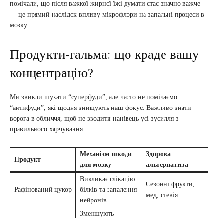
помічали, що після важкої жирної їжі думати стає значно важче
— це прямий наслідок впливу мікрофлори на запальні процеси в
мозку.
Продукти-гальма: що краде вашу
концентрацію?
Ми звикли шукати “суперфуди”, але часто не помічаємо
“антифуди”, які щодня знищують наш фокус. Важливо знати
ворога в обличчя, щоб не зводити нанівець усі зусилля з
правильного харчування.
Механізм шкоди
Здорова
Продукт
для мозку
альтернатива
Викликає глікацію
Сезонні фрукти,
Рафінований цукор
білків та запалення
мед, стевія
нейронів
Зменшують