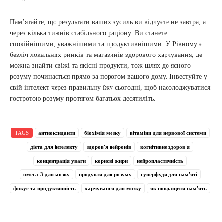
Пам’ятайте, що результати ваших зусиль ви відчуєте не завтра, а
через кілька тижнів стабільного раціону. Ви станете
спокійнішими, уважнішими та продуктивнішими. У Рівному є
безліч локальних ринків та магазинів здорового харчування, де
можна знайти свіжі та якісні продукти, тож шлях до ясного
розуму починається прямо за порогом вашого дому. Інвестуйте у
свій інтелект через правильну їжу сьогодні, щоб насолоджуватися
гостротою розуму протягом багатьох десятиліть.
TAGS
антиоксиданти
біохімія мозку
вітаміни для нервової системи
дієта для інтелекту
здоров'я нейронів
когнітивне здоров'я
концентрація уваги
корисні жири
нейропластичність
омега-3 для мозку
продукти для розуму
суперфуди для пам'яті
фокус та продуктивність
харчування для мозку
як покращити пам'ять