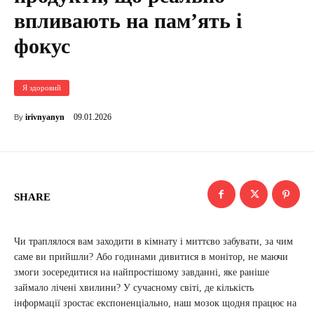
впливають на памʼять і
фокус
Я здоровий
09.01.2026
irivnyanyn
By
SHARE
Чи траплялося вам заходити в кімнату і миттєво забувати, за чим
саме ви прийшли? Або годинами дивитися в монітор, не маючи
змоги зосередитися на найпростішому завданні, яке раніше
займало лічені хвилини? У сучасному світі, де кількість
інформації зростає експоненціально, наш мозок щодня працює на