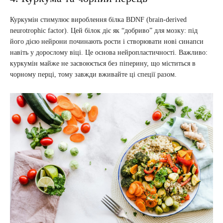
Куркумін стимулює вироблення білка BDNF (brain-derived
neurotrophic factor). Цей білок діє як “добриво” для мозку: під
його дією нейрони починають рости і створювати нові синапси
навіть у дорослому віці. Це основа нейропластичності. Важливо:
куркумін майже не засвоюється без піперину, що міститься в
чорному перці, тому завжди вживайте ці спеції разом.