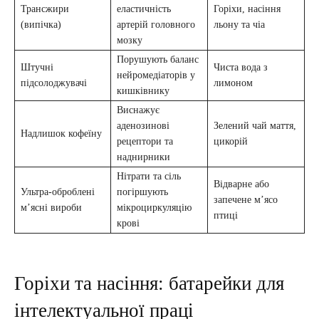
Трансжири
еластичність
Горіхи, насіння
(випічка)
артерій головного
льону та чіа
мозку
Порушують баланс
Штучні
Чиста вода з
нейромедіаторів у
підсолоджувачі
лимоном
кишківнику
Виснажує
аденозинові
Зелений чай маття,
Надлишок кофеїну
рецептори та
цикорій
наднирники
Нітрати та сіль
Відварне або
Ультра-оброблені
погіршують
запечене м’ясо
м’ясні вироби
мікроциркуляцію
птиці
крові
Горіхи та насіння: батарейки для
інтелектуальної праці