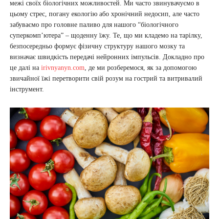
межі своїх біологічних можливостей. Ми часто звинувачуємо в
цьому стрес, погану екологію або хронічний недосип, але часто
забуваємо про головне паливо для нашого “біологічного
суперкомп’ютера” – щоденну їжу. Те, що ми кладемо на тарілку,
безпосередньо формує фізичну структуру нашого мозку та
визначає швидкість передачі нейронних імпульсів. Докладно про
це далі на
irivnyanyn.com
, де ми розберемося, як за допомогою
звичайної їжі перетворити свій розум на гострий та витривалий
інструмент.