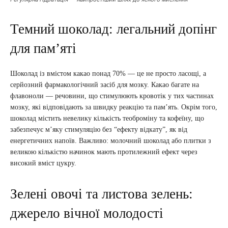
Темний шоколад: легальний допінг
для пам’яті
Шоколад із вмістом какао понад 70% — це не просто ласощі, а
серйозний фармакологічний засіб для мозку. Какао багате на
флавоноли — речовини, що стимулюють кровотік у тих частинах
мозку, які відповідають за швидку реакцію та пам’ять. Окрім того,
шоколад містить невелику кількість теоброміну та кофеїну, що
забезпечує м’яку стимуляцію без “ефекту відкату”, як від
енергетичних напоїв. Важливо: молочний шоколад або плитки з
великою кількістю начинок мають протилежний ефект через
високий вміст цукру.
Зелені овочі та листова зелень:
джерело вічної молодості