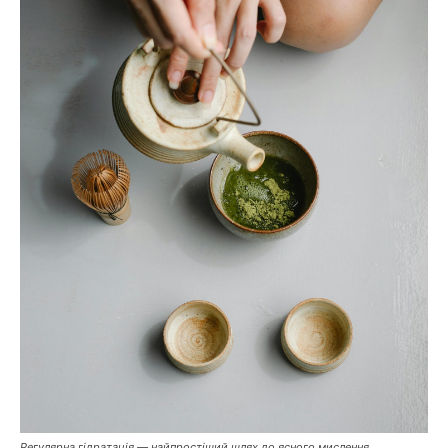
Регулярна гідратація — найпростіший шлях до ясного мислення