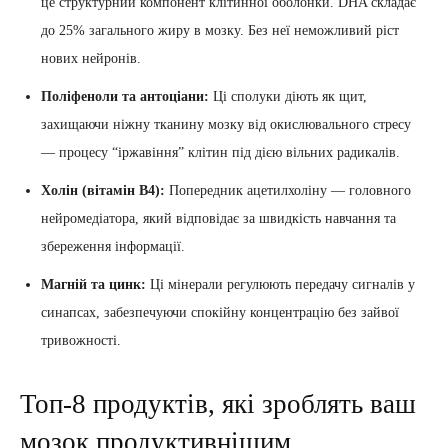
це структурний компонент клітинної оболонки. DHA складає
до 25% загального жиру в мозку. Без неї неможливий ріст
нових нейронів.
Поліфеноли та антоціани:
Ці сполуки діють як щит,
захищаючи ніжну тканину мозку від окислювального стресу
— процесу “іржавіння” клітин під дією вільних радикалів.
Холін (вітамін B4):
Попередник ацетилхоліну — головного
нейромедіатора, який відповідає за швидкість навчання та
збереження інформації.
Магній та цинк:
Ці мінерали регулюють передачу сигналів у
синапсах, забезпечуючи спокійну концентрацію без зайвої
тривожності.
Топ-8 продуктів, які зроблять ваш
мозок продуктивнішим