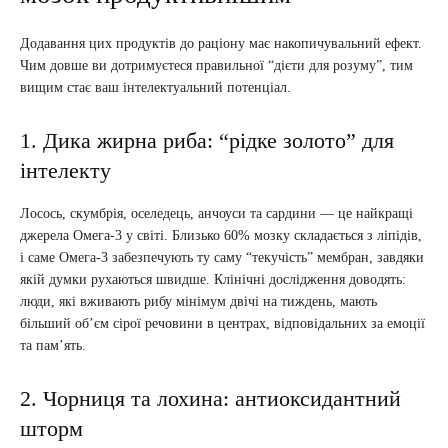
Додавання цих продуктів до раціону має накопичувальний ефект.
Чим довше ви дотримуєтеся правильної “дієти для розуму”, тим
вищим стає ваш інтелектуальний потенціал.
1. Дика жирна риба: “рідке золото” для
інтелекту
Лосось, скумбрія, оселедець, анчоуси та сардини — це найкращі
джерела Омега-3 у світі. Близько 60% мозку складається з ліпідів,
і саме Омега-3 забезпечують ту саму “текучість” мембран, завдяки
якій думки рухаються швидше. Клінічні дослідження доводять:
люди, які вживають рибу мінімум двічі на тиждень, мають
більший об’єм сірої речовини в центрах, відповідальних за емоції
та пам’ять.
2. Чорниця та лохина: антиоксидантний
шторм