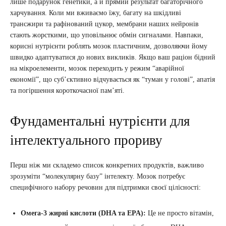
лише подарунок генетики, а й прямий результат багаторічного
харчування. Коли ми вживаємо їжу, багату на шкідливі
трансжири та рафінований цукор, мембрани наших нейронів
стають жорсткими, що уповільнює обмін сигналами. Навпаки,
корисні нутрієнти роблять мозок пластичним, дозволяючи йому
швидко адаптуватися до нових викликів. Якщо ваш раціон бідний
на мікроелементи, мозок переходить у режим “аварійної
економії”, що суб’єктивно відчувається як “туман у голові”, апатія
та погіршення короткочасної пам’яті.
Фундаментальні нутрієнти для
інтелектуального прориву
Перш ніж ми складемо список конкретних продуктів, важливо
зрозуміти “молекулярну базу” інтелекту. Мозок потребує
специфічного набору речовин для підтримки своєї цілісності:
Омега-3 жирні кислоти (DHA та EPA):
Це не просто вітамін,