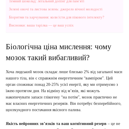
Темний шоколад: легальний допінг для пам’яті
Зелені овочі та листова зелень: джерело вічної молодості
Біоритми та харчування: коли їсти для пікового інтелекту?
Висновки: ваша тарілка — це ваш успіх
Біологічна ціна мислення: чому
мозок такий вибагливий?
Хоча людський мозок складає лише близько 2% від загальної маси
нашого тіла, він є справжнім енергетичним “вампіром”. Цей
орган споживає понад 20-25% усієї енергії, яку ми отримуємо з
їжею протягом дня. На відміну від м’язів, які можуть
накопичувати запаси глікогену “на потім”, мозок практично не
має власних енергетичних резервів. Він потребує безперебійного,
щосекундного постачання якісного палива.
Якість нейронних зв’язків та ваш когнітивний резерв
– це не