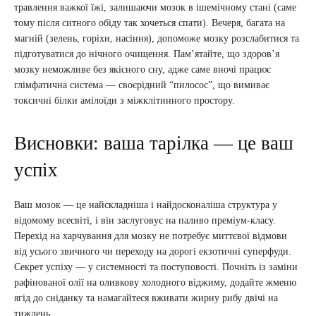
травлення важкої їжі, залишаючи мозок в ішемічному стані (саме
тому після ситного обіду так хочеться спати). Вечеря, багата на
магній (зелень, горіхи, насіння), допоможе мозку розслабитися та
підготуватися до нічного очищення. Пам’ятайте, що здоров’я
мозку неможливе без якісного сну, адже саме вночі працює
глімфатична система — своєрідний “пилосос”, що вимиває
токсичні білки амілоїди з міжклітинного простору.
Висновки: ваша тарілка — це ваш
успіх
Ваш мозок — це найскладніша і найдосконаліша структура у
відомому всесвіті, і він заслуговує на паливо преміум-класу.
Перехід на харчування для мозку не потребує миттєвої відмови
від усього звичного чи переходу на дорогі екзотичні суперфуди.
Секрет успіху — у системності та поступовості. Почніть із заміни
рафінованої олії на оливкову холодного віджиму, додайте жменю
ягід до сніданку та намагайтеся вживати жирну рибу двічі на
тиждень.