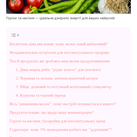
Горіхи та насіння — ідеальне джерело енергії для ваших нейронів
Біологічна ціна мислення: чому мозок такий вибагливий?
Фундаментальні нутрієнти для інтелектуального прориву
Топ-8 продуктів, які зроблять ваш мозок продуктивнішим
1. Дика жирна риба: “рідке золото” для інтелекту
2. Чорниця та лохина: антиоксидантний шторм
3. Яйця: дешевий та потужний когнітивний стимулятор
4. Куркума та чорний перець
Вісь “кишківник-мозок”: чому настрій починається в животі?
Продукти-гальма: що краде вашу концентрацію?
Горіхи та насіння: батарейки для інтелектуальної праці
Гідратація: чому 1% зневоднення робить вас “дурнішим”?