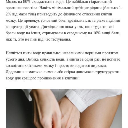
Мозок на 80% складається з води. Це найбільш гідратований
орган нашого тіла. Навіть мінімальний дефіцит рідини (близько 1-
2% від маси тіла) призводить до фізичного стискання клітин
мозку. Це провокує головний біль, дратівливість та різке падіння
концентрації уваги. Дослідження показують, що студенти, які
брали воду на іспит, отримували в середньому на 10% вищі бали,
ніж ті, хто не пив під час тестування.
Навчіться пити воду правильно: невеликими порціями протягом
усього дня. Велика кількість води, випита за один раз, не встигає
засвоїтися клітинами мозку і просто виводиться нирками.
Додавання шматочка лимона або огірка допоможе структурувати
воду для кращого проникнення в клітини.