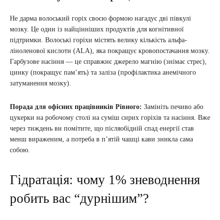
Не дарма волоський горіх своєю формою нагадує дві півкулі
мозку. Це один із найцінніших продуктів для когнітивної
підтримки. Волоські горіхи містять велику кількість альфа-
ліноленової кислоти (ALA), яка покращує кровопостачання мозку.
Гарбузове насіння — це справжнє джерело магнію (знімає стрес),
цинку (покращує пам’ять) та заліза (профілактика анемічного
затуманення мозку).
Порада для офісних працівників Рівного:
Замініть печиво або
цукерки на робочому столі на суміш сирих горіхів та насіння. Вже
через тиждень ви помітите, що післяобідній спад енергії став
менш вираженим, а потреба в п’ятій чашці кави зникла сама
собою.
Гідратація: чому 1% зневоднення
робить вас “дурнішим”?