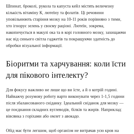
Шпинат, броколі, рукола та капуста кейл містять величезну
кількість вітаміну К, лютеїну та фолатів. Ці речовини
уповільнюють старіння мозку на 10-11 років порівняно з тими,
хто ігнорує зелень у своєму раціоні. Лютеїн, зокрема,
накопичується в макулі ока та в корі головного мозку, захищаючи
нас від синього світла гаджетів та покращуючи здатність до
обробки візуальної інформації.
Біоритми та харчування: коли їсти
для пікового інтелекту?
Для фокусу важливо не лише що ви їсте, а й о котрій годині.
Найважчу розумову роботу варто виконувати через 1-1,5 години
після збалансованого сніданку. Ідеальний сніданок для мозку —
це поєднання складних вуглеводів, білків та жирів. Наприклад:
вівсянка з горіхами або омлет з авокадо.
Обід має бути легшим, щоб організм не витрачав усю кров на