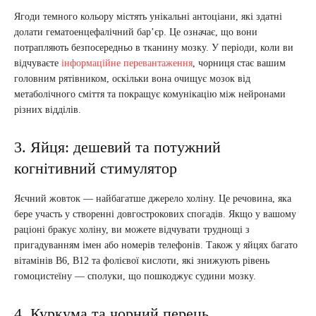
Ягоди темного кольору містять унікальні антоціани, які здатні
долати гематоенцефалічний бар’єр. Це означає, що вони
потрапляють безпосередньо в тканину мозку. У періоди, коли ви
відчуваєте
інформаційне перевантаження
, чорниця стає вашим
головним рятівником, оскільки вона очищує мозок від
метаболічного сміття та покращує комунікацію між нейронами
різних відділів.
3. Яйця: дешевий та потужний
когнітивний стимулятор
Яєчний жовток — найбагатше джерело холіну. Це речовина, яка
бере участь у створенні довгострокових спогадів. Якщо у вашому
раціоні бракує холіну, ви можете відчувати труднощі з
пригадуванням імен або номерів телефонів. Також у яйцях багато
вітамінів B6, B12 та фолієвої кислоти, які знижують рівень
гомоцистеїну — сполуки, що пошкоджує судини мозку.
4. Куркума та чорний перець