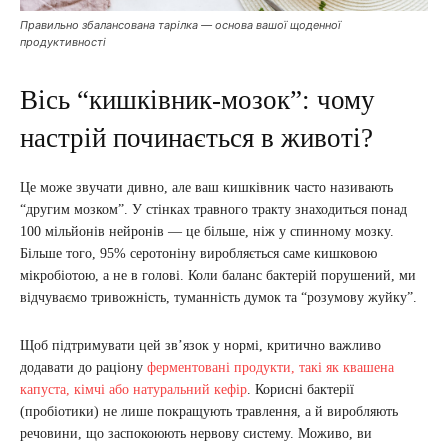
Правильно збалансована тарілка — основа вашої щоденної
продуктивності
Вісь “кишківник-мозок”: чому
настрій починається в животі?
Це може звучати дивно, але ваш кишківник часто називають
“другим мозком”. У стінках травного тракту знаходиться понад
100 мільйонів нейронів — це більше, ніж у спинному мозку.
Більше того, 95% серотоніну виробляється саме кишковою
мікробіотою, а не в голові. Коли баланс бактерій порушений, ми
відчуваємо тривожність, туманність думок та “розумову жуйку”.
Щоб підтримувати цей зв’язок у нормі, критично важливо
додавати до раціону
ферментовані продукти, такі як квашена
капуста, кімчі або натуральний кефір
. Корисні бактерії
(пробіотики) не лише покращують травлення, а й виробляють
речовини, що заспокоюють нервову систему. Моживо, ви