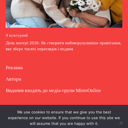
Я культурний
День матері 2026: Як створити найзворушливіше привітання,
яке збере тисячі переглядів і подяки
Реклама
Автори
Видання входить до медіа-групи
MistoOnline
Copyright © Повне використання матеріалу
We use cookies to ensure that we give you the best
experience on our website. If you continue to use this site we
заборонено. Частково можна з гіперпосиланням.
will assume that you are happy with it.