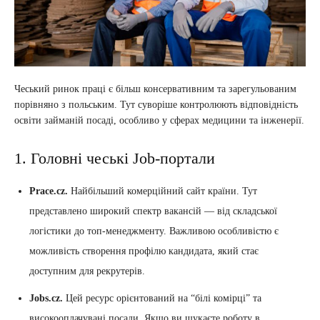
Чеський ринок праці є більш консервативним та зарегульованим
порівняно з польським. Тут суворіше контролюють відповідність
освіти займаній посаді, особливо у сферах медицини та інженерії.
1. Головні чеські Job-портали
Prace.cz.
Найбільший комерційний сайт країни. Тут
представлено широкий спектр вакансій — від складської
логістики до топ-менеджменту. Важливою особливістю є
можливість створення профілю кандидата, який стає
доступним для рекрутерів.
Jobs.cz.
Цей ресурс орієнтований на “білі комірці” та
високооплачувані посади. Якщо ви шукаєте роботу в