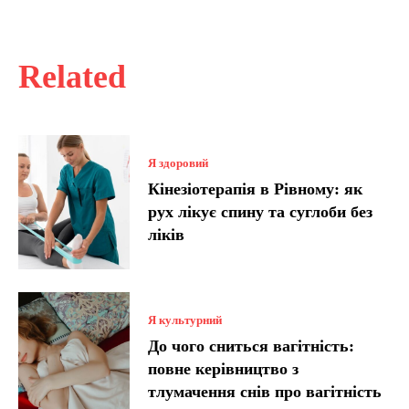
Related
Я здоровий
Кінезіотерапія в Рівному: як
рух лікує спину та суглоби без
ліків
Я культурний
До чого сниться вагітність:
повне керівництво з
тлумачення снів про вагітність