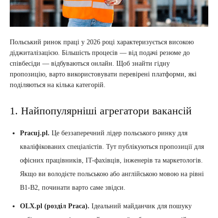
Польський ринок праці у 2026 році характеризується високою
діджиталізацією. Більшість процесів — від подачі резюме до
співбесіди — відбуваються онлайн. Щоб знайти гідну
пропозицію, варто використовувати перевірені платформи, які
поділяються на кілька категорій.
1. Найпопулярніші агрегатори вакансій
Pracuj.pl.
Це беззаперечний лідер польського ринку для
кваліфікованих спеціалістів. Тут публікуються пропозиції для
офісних працівників, IT-фахівців, інженерів та маркетологів.
Якщо ви володієте польською або англійською мовою на рівні
B1-B2, починати варто саме звідси.
OLX.pl (розділ Praca).
Ідеальний майданчик для пошуку