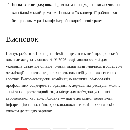
Банківський рахунок.
Зарплата має надходити виключно на
ваш банківський рахунок. Виплати “в конверті” роблять вас
безправним у разі конфлікту або виробничої травми.
Висновок
Пошук роботи в Польщі та Чехії — це системний процес, який
вимагає часу та уважності. У 2026 році можливостей для
українців стало ще більше: ринки праці адаптувалися, процедури
легалізації спростилися, а кількість вакансій у різних секторах
зростає. Використовуючи комбінацію великих job-порталів,
професійних соцмереж та офіційних державних реєстрів, можна
знайти не просто заробіток, а місце для побудови успішної
європейської кар’єри. Головне — діяти легально, перевіряти
інформацію та постійно вдосконалювати мовні навички, які є
ключем до вищих зарплат.