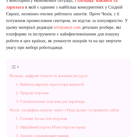
з моніторингу економічної ситуації, і
Польща: вакансії та
зарплата
в якій є одними з найбільш конкурентних у Східній
Європі, незмінно очолює рейтинги запитів. Проте Чехія, з її
потужним промисловим сектором, не відстає за популярністю. У
цьому матеріалі редакція
irivnyanyn.com
детально розбере, які
платформи та інструменти є найефективнішими для пошуку
роботи в цих країнах, як уникнути шахраїв та на що звертати
увагу при виборі роботодавця.
Польща: цифрові гіганти та локальні ресурси
1. Найпопулярніші агрегатори вакансій
2. Урядові портали
3. Спеціалізовані портали для українців
Чехія: специфіка пошуку через «Уряд праці» та приватні сайти
1. Головні чеські Job-портали
2. Офіційний портал Міністерства праці
3. Агенції з працевлаштування