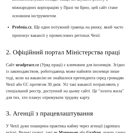
міжнародних корпораціях у Празі чи Брно, цей сайт стане
основним інструментом.
Profesia.cz.
Ще один потужний гравець на ринку, який часто
пропонує вакансії у промислових регіонах Чехії.
2. Офіційний портал Міністерства праці
Сайт
uradprace.cz
(Уряд праці) є ключовим для іноземців. Згідно
із законодавством, роботодавець може найняти іноземця лише
тоді, коли на вакансію не знайшлося претендента серед громадян
Чехії або ЄС протягом 30 днів. Усі такі вакансії потрапляють у
спеціальний реєстр, доступний на цьому сайті. Це “золота жила”
для тих, хто планує отримувати трудову карту.
3. Агенції з працевлаштування
У Чехії дуже поширена практика найму через агенції (agentura
práce). Великі гравці, такі як
Manpower
або
Grafton
, мають гарну