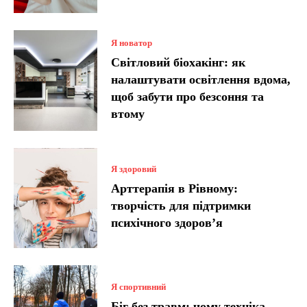
Я новатор
Світловий біохакінг: як
налаштувати освітлення вдома,
щоб забути про безсоння та
втому
Я здоровий
Арттерапія в Рівному:
творчість для підтримки
психічного здоров’я
Я спортивний
Біг без травм: чому техніка