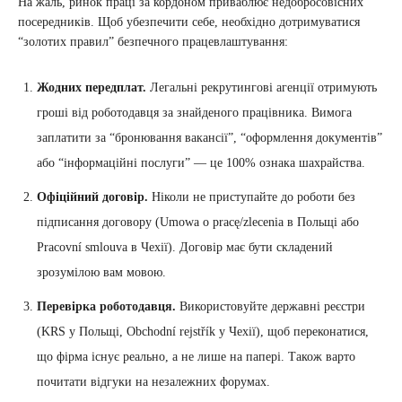
На жаль, ринок праці за кордоном приваблює недобросовісних
посередників. Щоб убезпечити себе, необхідно дотримуватися
“золотих правил” безпечного працевлаштування:
Жодних передплат.
Легальні рекрутингові агенції отримують
гроші від роботодавця за знайденого працівника. Вимога
заплатити за “бронювання вакансії”, “оформлення документів”
або “інформаційні послуги” — це 100% ознака шахрайства.
Офіційний договір.
Ніколи не приступайте до роботи без
підписання договору (Umowa o pracę/zlecenia в Польщі або
Pracovní smlouva в Чехії). Договір має бути складений
зрозумілою вам мовою.
Перевірка роботодавця.
Використовуйте державні реєстри
(KRS у Польщі, Obchodní rejstřík у Чехії), щоб переконатися,
що фірма існує реально, а не лише на папері. Також варто
почитати відгуки на незалежних форумах.