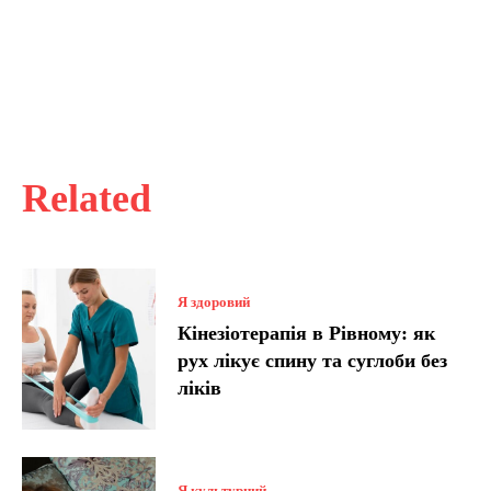
Related
Я здоровий
Кінезіотерапія в Рівному: як
рух лікує спину та суглоби без
ліків
Я культурний