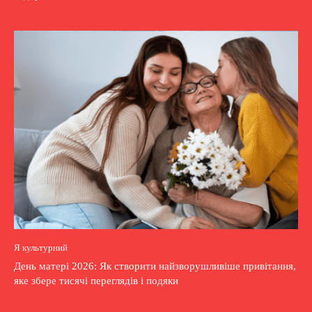
Я культурний
День матері 2026: Як створити найзворушливіше привітання,
яке збере тисячі переглядів і подяки