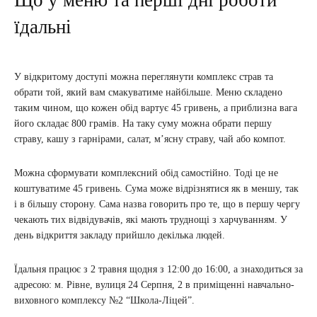
Що у меню та перші дні роботи
їдальні
У відкритому доступі можна переглянути комплекс страв та
обрати той, який вам смакуватиме найбільше. Меню складено
таким чином, що кожен обід вартує 45 гривень, а приблизна вага
його складає 800 грамів. На таку суму можна обрати першу
страву, кашу з гарнірами, салат, м’ясну страву, чай або компот.
Можна сформувати комплексний обід самостійно. Тоді це не
коштуватиме 45 гривень. Сума може відрізнятися як в меншу, так
і в більшу сторону. Сама назва говорить про те, що в першу чергу
чекають тих відвідувачів, які мають труднощі з харчуванням. У
день відкриття закладу прийшло декілька людей.
Їдальня працює з 2 травня щодня з 12:00 до 16:00, а знаходиться за
адресою: м. Рівне, вулиця 24 Серпня, 2 в приміщенні навчально-
виховного комплексу №2 “Школа-Ліцей”.