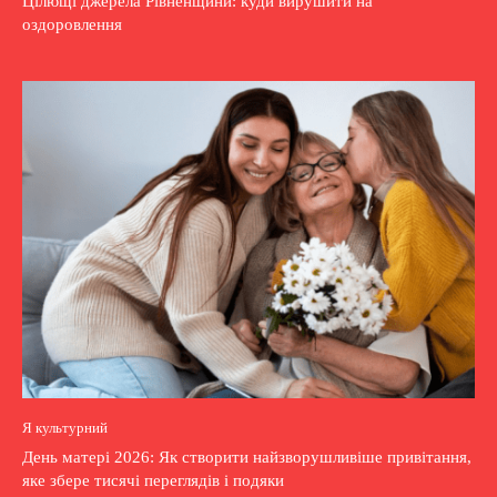
Цілющі джерела Рівненщини: куди вирушити на
оздоровлення
Я культурний
День матері 2026: Як створити найзворушливіше привітання,
яке збере тисячі переглядів і подяки