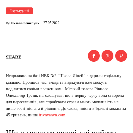
Я культурний
27.05.2022
Oksana Semenyuk
By
SHARE
Нещодавно на базі НВК №2 “Школа-Ліцей” відкрили соціальну
їдальню. Пройшов час, влада та відвідувачі вже можуть
поділитися своїми враженнями. Міський голова Рівного
Олександр Третяк наголошував, що в першу чергу вона створена
для переселенців, але спробувати страви мають можливість не
лише гості міста, а й рівняни. До слова, поїсти в їдальні можна за
45 гривень, пише
irivnyanyn.com
.