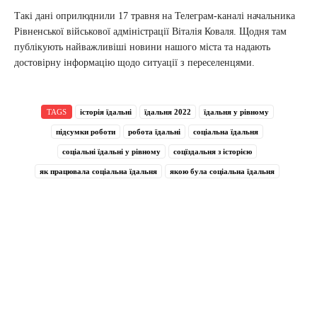
Такі дані оприлюднили 17 травня на Телеграм-каналі начальника
Рівненської військової адміністрації Віталія Коваля. Щодня там
публікують найважливіші новини нашого міста та надають
достовірну інформацію щодо ситуації з переселенцями.
TAGS
історія їдальні
їдальня 2022
їдальня у рівному
підсумки роботи
робота їдальні
соціальна їдальня
соціальні їдальні у рівному
соцїздальня з історією
як працювала соціальна їдальня
якою була соціальна їдальня