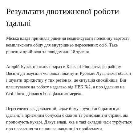
Результати двотижневої роботи
їдальні
Міська влада прийняла рішення компенсувати половину вартості
комплексного обіду для внутрішньо переселених осіб. Таке
рішення прийняли та повідомили 18 травня.
Андрій Буряк проживає зараз в Клевані Рівненського району.
Воєнні дії змусили чоловіка покинути Рубіжне Луганської області
і шукати прихистку у тих регіонах, де ситуація спокійніша. Він
влаштувався на роботу недалеко від НВК №2, а про їдальню на
базі ліцею дізнався із соціальних мереж.
Переселенець задоволений, адже йому зручно добиратися до
їдальні, а приємним бонусом є смачні та різноманітні страви, які
пропонують кухарі. Дякує владі, яка в такі складні часи турбується
про населення та не лишає наодинці з проблемами.