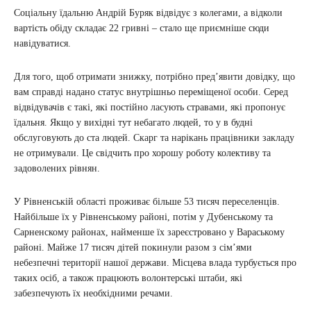
Соціальну їдальню Андрій Буряк відвідує з колегами, а відколи
вартість обіду складає 22 гривні – стало ще приємніше сюди
навідуватися.
Для того, щоб отримати знижку, потрібно пред’явити довідку, що
вам справді надано статус внутрішньо переміщеної особи. Серед
відвідувачів є такі, які постійно ласують стравами, які пропонує
їдальня. Якщо у вихідні тут небагато людей, то у в будні
обслуговують до ста людей. Скарг та нарікань працівники закладу
не отримували. Це свідчить про хорошу роботу колективу та
задоволених рівнян.
У Рівненській області проживає більше 53 тисяч переселенців.
Найбільше їх у Рівненському районі, потім у Дубенському та
Сарненскому районах, найменше їх зареєстровано у Вараському
районі. Майже 17 тисяч дітей покинули разом з сім’ями
небезпечні території нашої держави. Місцева влада турбується про
таких осіб, а також працюють волонтерські штаби, які
забезпечують їх необхідними речами.