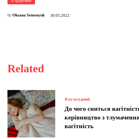
Я здоровий
Oksana Semenyuk
30.05.2022
By
Related
Я культурний
До чого сниться вагітніст
керівництво з тлумачення
вагітність