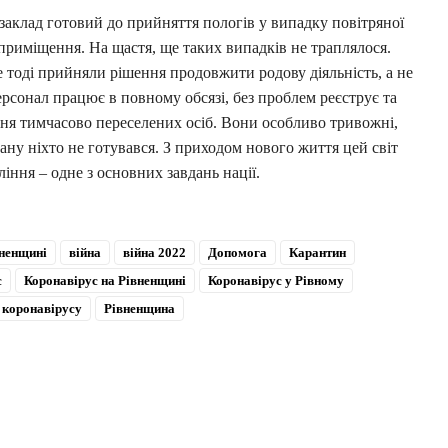
заклад готовий до прийняття пологів у випадку повітряної
приміщення. На щастя, ще таких випадків не траплялося.
 тоді прийняли рішення продовжити родову діяльність, а не
рсонал працює в повному обсязі, без проблем реєструє та
ння тимчасово переселених осіб. Вони особливо тривожні,
ану ніхто не готувався. З приходом нового життя цей світ
іння – одне з основних завдань нації.
ненщині
війна
війна 2022
Допомога
Карантин
с
Коронавірус на Рівненщині
Коронавірус у Рівному
 коронавірусу
Рівненщина