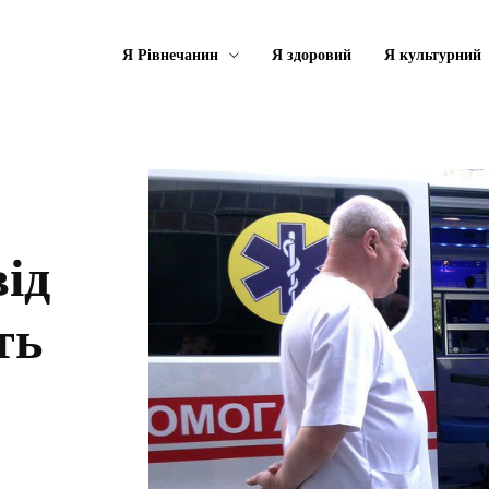
Я Рівнечанин
Я здоровий
Я культурний
ід
ть