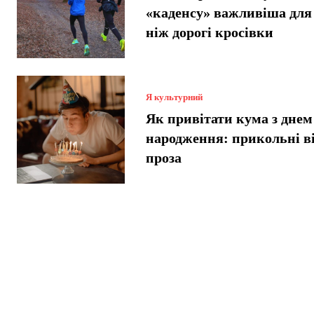
«каденсу» важливіша для 
ніж дорогі кросівки
Я культурний
Як привітати кума з днем
народження: прикольні в
проза