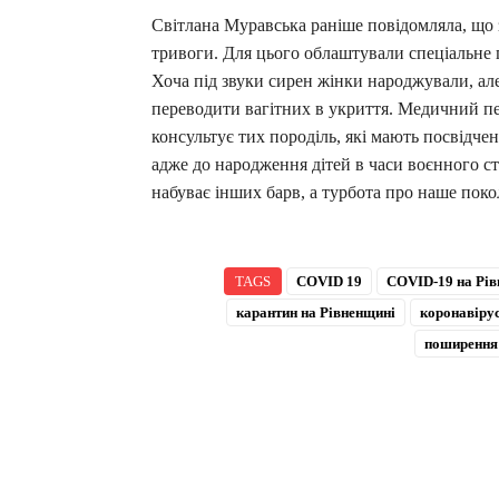
Світлана Муравська раніше повідомляла, що 
тривоги. Для цього облаштували спеціальне 
Хоча під звуки сирен жінки народжували, але
переводити вагітних в укриття. Медичний пе
консультує тих породіль, які мають посвідче
адже до народження дітей в часи воєнного ст
набуває інших барв, а турбота про наше покол
TAGS
COVID 19
COVID-19 на Рів
карантин на Рівненщині
коронавіру
поширення