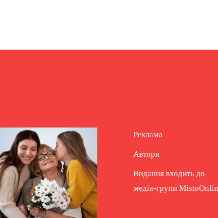
Реклама
Автори
Видання входить до
медіа-групи
MistoOnli