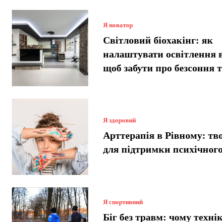
Я новатор
Світловий біохакінг: як
налаштувати освітлення 
щоб забути про безсоння 
Я здоровий
Арттерапія в Рівному: тв
для підтримки психічного
Я спортивний
Біг без травм: чому техні