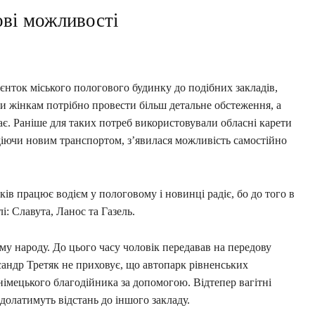
ові можливості
єнток міського пологового будинку до подібних закладів,
ли жінкам потрібно провести більш детальне обстеження, а
ає. Раніше для таких потреб використовували обласні карети
діючи новим транспортом, з’явилася можливість самостійно
в працює водієм у пологовому і новинці радіє, бо до того в
і: Славута, Ланос та Газель.
му народу. До цього часу чоловік передавав на передову
сандр Третяк не приховує, що автопарк рівненських
 німецького благодійника за допомогою. Відтепер вагітні
долатимуть відстань до іншого закладу.