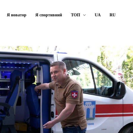
Я новатор
Я спортивний
ТОП
UA
RU