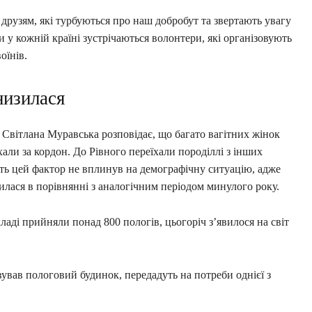
друзям, які турбуються про наш добробут та звертають увагу
и у кожній країні зустрічаються волонтери, які організовують
оїнів.
низилася
 Світлана Муравська розповідає, що багато вагітних жінок
хали за кордон. До Рівного переїхали породіллі з інших
віть цей фактор не вплинув на демографічну ситуацію, адже
илася в порівнянні з аналогічним періодом минулого року.
ладі прийняли понад 800 пологів, цьогоріч з’явилося на світ
ував пологовий будинок, передадуть на потреби однієї з