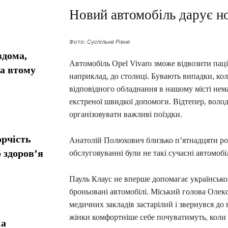
Новий автомобіль дарує н
Фото: Суспільне Рівне
вдома,
Автомобіль Opel Vivaro зможе відвозити паці
та втому
наприклад, до столиці. Бувають випадки, ко
відповідного обладнання в нашому місті нем
екстреної швидкої допомоги. Відтепер, воло
організовувати важливі поїздки.
орчість
Анатолій Полюхович близько п’ятнадцяти рокі
 здоров’я
обслуговуванні були не такі сучасні автомобіл
Пауль Клаус не вперше допомагає українсько
броньовані автомобілі. Міський голова Олек
медичних закладів застарілий і звернувся до
жінки комфортніше себе почуватимуть, коли 
ка