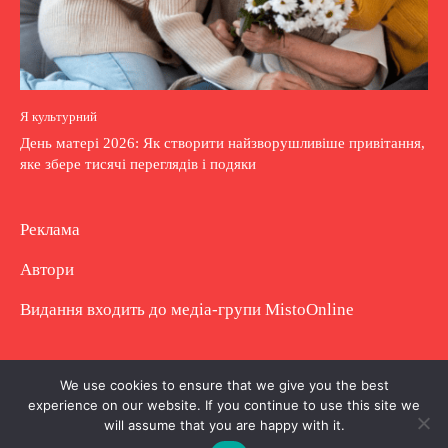
Я культурний
День матері 2026: Як створити найзворушливіше привітання,
яке збере тисячі переглядів і подяки
Реклама
Автори
Видання входить до медіа-групи
MistoOnline
Copyright © Повне використання матеріалу
We use cookies to ensure that we give you the best
experience on our website. If you continue to use this site we
заборонено. Частково можна з гіперпосиланням.
will assume that you are happy with it.