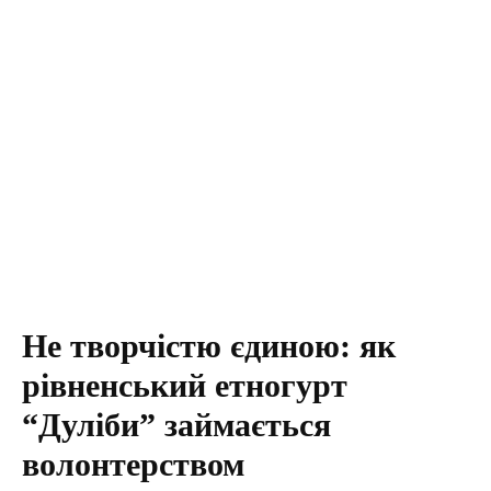
Не творчістю єдиною: як
рівненський етногурт
“Дуліби” займається
волонтерством