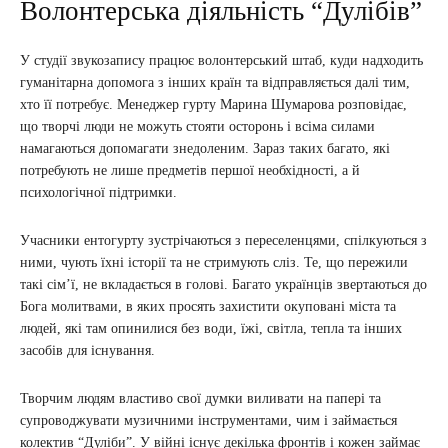
Волонтерська діяльність “Дулібів”
У студії звукозапису працює волонтерський штаб, куди надходить
гуманітарна допомога з інших країн та відправляється далі тим,
хто її потребує. Менеджер гурту Марина Шумарова розповідає,
що творчі люди не можуть стояти осторонь і всіма силами
намагаються допомагати знедоленим. Зараз таких багато, які
потребують не лише предметів першої необхідності, а й
психологічної підтримки.
Учасники ентогурту зустрічаються з переселенцями, спілкуються з
ними, чують їхні історії та не стримують сліз. Те, що пережили
такі сім’ї, не вкладається в голові. Багато українців звертаються до
Бога молитвами, в яких просять захистити окуповані міста та
людей, які там опинилися без води, їжі, світла, тепла та інших
засобів для існування.
Творчим людям властиво свої думки виливати на папері та
супроводжувати музичними інструментами, чим і займається
колектив “Дуліби”. У війні існує декілька фронтів і кожен займає