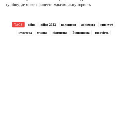
ту нішу, де може принести максимальну користь.
TAGS
війна
війна 2022
волонтери
допомога
етногурт
культура
музика
підтримка
Рівненщина
творчість