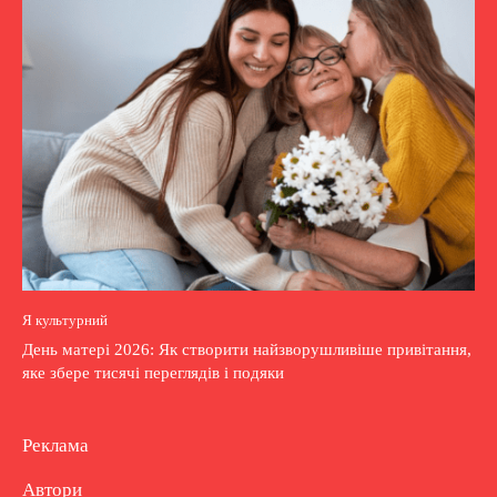
Я культурний
День матері 2026: Як створити найзворушливіше привітання,
яке збере тисячі переглядів і подяки
Реклама
Автори