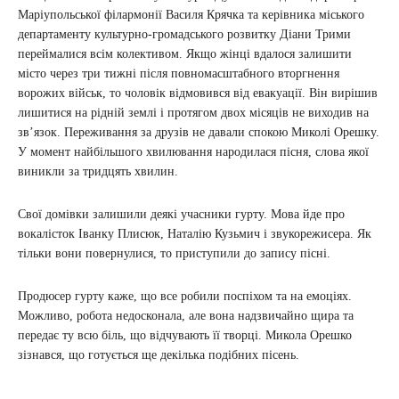
Маріупольської філармонії Василя Крячка та керівника міського
департаменту культурно-громадського розвитку Діани Трими
переймалися всім колективом. Якщо жінці вдалося залишити
місто через три тижні після повномасштабного вторгнення
ворожих військ, то чоловік відмовився від евакуації. Він вирішив
лишитися на рідній землі і протягом двох місяців не виходив на
зв’язок. Переживання за друзів не давали спокою Миколі Орешку.
У момент найбільшого хвилювання народилася пісня, слова якої
виникли за тридцять хвилин.
Свої домівки залишили деякі учасники гурту. Мова йде про
вокалісток Іванку Плисюк, Наталію Кузьмич і звукорежисера. Як
тільки вони повернулися, то приступили до запису пісні.
Продюсер гурту каже, що все робили поспіхом та на емоціях.
Можливо, робота недосконала, але вона надзвичайно щира та
передає ту всю біль, що відчувають її творці. Микола Орешко
зізнався, що готується ще декілька подібних пісень.