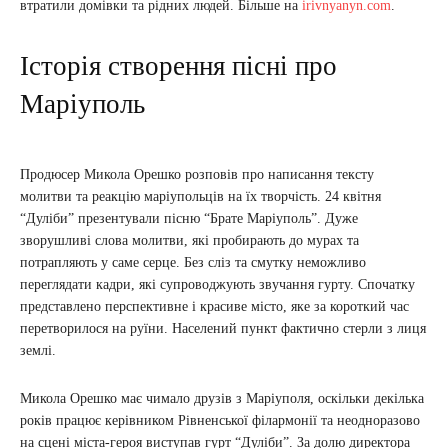
втратили домівки та рідних людей. Більше на
irivnyanyn.com
.
Історія створення пісні про
Маріуполь
Продюсер Микола Орешко розповів про написання тексту
молитви та реакцію маріупольців на їх творчість. 24 квітня
“Дуліби” презентували пісню “Брате Маріуполь”. Дуже
зворушливі слова молитви, які пробирають до мурах та
потрапляють у саме серце. Без сліз та смутку неможливо
переглядати кадри, які супроводжують звучання гурту. Спочатку
представлено перспективне і красиве місто, яке за короткий час
перетворилося на руїни. Населений пункт фактично стерли з лиця
землі.
Микола Орешко має чимало друзів з Маріуполя, оскільки декілька
років працює керівником Рівненської філармонії та неодноразово
на сцені міста-героя виступав гурт “Дуліби”. За долю директора