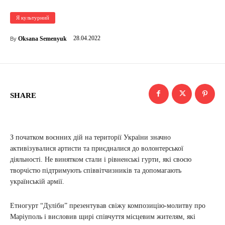
Я культурний
28.04.2022
Oksana Semenyuk
By
SHARE
З початком воєнних дій на території України значно
активізувалися артисти та приєдналися до волонтерської
діяльності. Не винятком стали і рівненські гурти, які своєю
творчістю підтримують співвітчизників та допомагають
українській армії.
Етногурт “Дуліби” презентував свіжу композицію-молитву про
Маріуполь і висловив щирі співчуття місцевим жителям, які