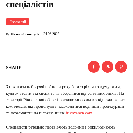
спеціалістів
Я здоровий
24.06.2022
Oksana Semenyuk
By
SHARE
З початком найгарячішої пори року багато рівнян задумуються,
куди ж втекти від спеки та як вберегтися від сонячних опіків. На
території Рівненської області розташовано чимало відпочинкових
комплексів, які пропонують насолодитися водними процедурами
та позасмагати на пісочку, пише
irivnyanyn.com
.
Спеціалісти ретельно перевіряють водойми і оприлюднюють