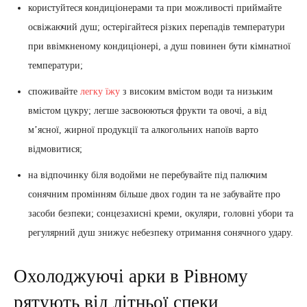
користуйтеся кондиціонерами та при можливості приймайте
освіжаючий душ; остерігайтеся різких перепадів температури
при ввімкненому кондиціонері, а душ повинен бути кімнатної
температури;
споживайте
легку їжу
з високим вмістом води та низьким
вмістом цукру; легше засвоюються фрукти та овочі, а від
м’ясної, жирної продукції та алкогольних напоїв варто
відмовитися;
на відпочинку біля водойми не перебувайте під палючим
сонячним промінням більше двох годин та не забувайте про
засоби безпеки; сонцезахисні креми, окуляри, головні убори та
регулярний душ знижує небезпеку отримання сонячного удару.
Охолоджуючі арки в Рівному
рятують від літньої спеки