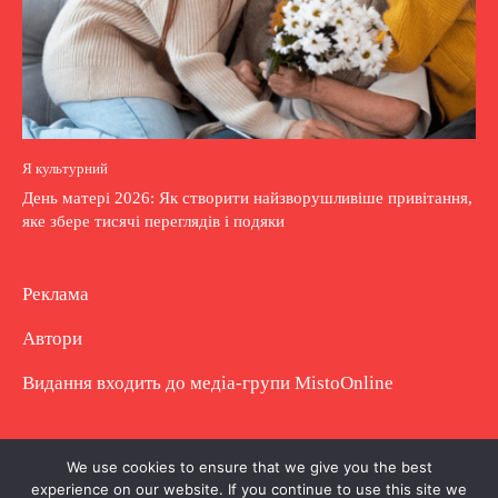
Я культурний
День матері 2026: Як створити найзворушливіше привітання,
яке збере тисячі переглядів і подяки
Реклама
Автори
Видання входить до медіа-групи
MistoOnline
Copyright © Повне використання матеріалу
We use cookies to ensure that we give you the best
experience on our website. If you continue to use this site we
заборонено. Частково можна з гіперпосиланням.