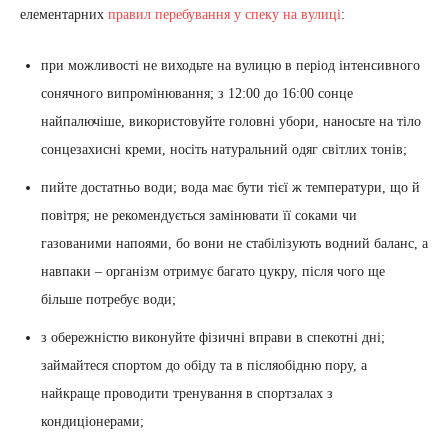
елементарних
правил перебування у спеку на вулиці
:
при можливості не виходьте на вулицю в період інтенсивного
сонячного випромінювання; з 12:00 до 16:00 сонце
найпалючіше, використовуйте головні убори, наносьте на тіло
сонцезахисні креми, носіть натуральний одяг світлих тонів;
пийте достатньо води; вода має бути тієї ж температури, що й
повітря; не рекомендується замінювати її соками чи
газованими напоями, бо вони не стабілізують водний баланс, а
навпаки – організм отримує багато цукру, після чого ще
більше потребує води;
з обережністю виконуйте фізичні вправи в спекотні дні;
займайтеся спортом до обіду та в післяобідню пору, а
найкраще проводити тренування в спортзалах з
кондиціонерами;