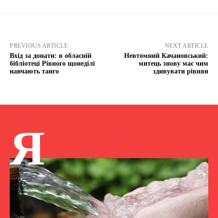
PREVIOUS ARTICLE
NEXT ARTICLE
Вхід за донати: в обласній
Невтомний Качановський:
бібліотеці Рівного щонеділі
митець знову має чим
навчають танго
здивувати рівнян
Я