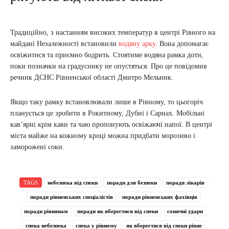
Традиційно, з настанням високих температур в центрі Рівного на
майдані Незалежності встановили
водяну арку
. Вона допомагає
освіжитися та приємно бодрить. Стоятиме водяна рамка доти,
поки позначки на градуснику не опустяться. Про це повідомив
речник ДСНС Рівненської області Дмитро Мельник.
Якщо таку рамку встановлювали лише в Рівному, то цьогоріч
планується це зробити в Рокитному, Дубні і Сарнах. Мобільні
кав’ярні крім кави та чаю пропонують освіжаючі напої. В центрі
міста майже на кожному кроці можна придбати морозиво і
заморожені соки.
TAGS
небезпека від спеки
поради для безпеки
поради лікарів
поради рівненських спеціалістів
поради рівненських фахівців
поради рівнянам
поради як вберегтися від спеки
сонячні удари
спека небезпека
спека у рівному
як вберегтися від спеки рівне