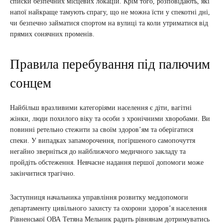
списки безпечних місцевих локацій. Крім того, розповідають, які
напої найкраще тамують спрагу, що не можна їсти у спекотні дні,
чи безпечно займатися спортом на вулиці та коли утриматися від
прямих сонячних променів.
Правила перебування під палючим
сонцем
Найбільш вразливими категоріями населення є діти, вагітні
жінки, люди похилого віку та особи з хронічними хворобами. Ви
повинні ретельно стежити за своїм здоров’ям та оберігатися
спеки. У випадках запаморочення, погіршеного самопочуття
негайно зверніться до найближчого медичного закладу та
пройдіть обстеження. Невчасне надання першої допомоги може
закінчитися трагічно.
Заступниця начальника управління розвитку меддопомоги
департаменту цивільного захисту та охорони здоров’я населення
Рівненської ОВА Тетяна Мельник радить рівнянам дотримуватись