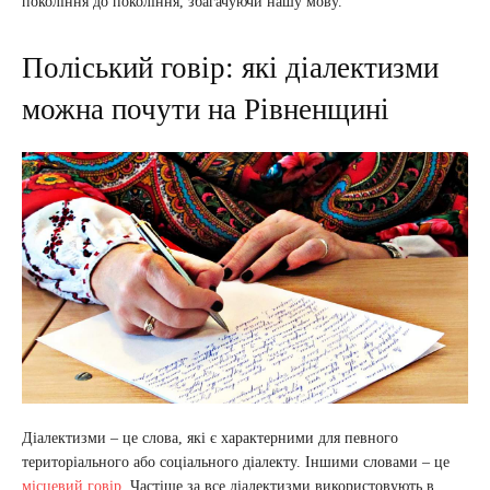
покоління до покоління, збагачуючи нашу мову.
Поліський говір: які діалектизми
можна почути на Рівненщині
Діалектизми – це слова, які є характерними для певного
територіального або соціального діалекту. Іншими словами – це
місцевий говір
. Частіше за все діалектизми використовують в