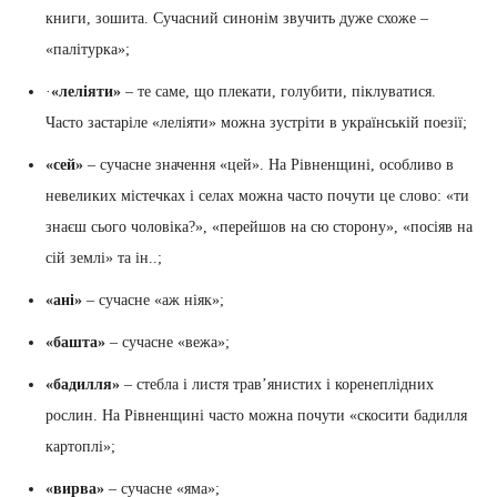
книги, зошита. Сучасний синонім звучить дуже схоже –
«палітурка»;
·
«леліяти»
– те саме, що плекати, голубити, піклуватися.
Часто застаріле «леліяти» можна зустріти в українській поезії;
«сей»
– сучасне значення «цей». На Рівненщині, особливо в
невеликих містечках і селах можна часто почути це слово: «ти
знаєш сього чоловіка?», «перейшов на сю сторону», «посіяв на
сій землі» та ін..;
«ані»
– сучасне «аж ніяк»;
«башта»
– сучасне «вежа»;
«бадилля»
– стебла і листя трав’янистих і коренеплідних
рослин. На Рівненщині часто можна почути «скосити бадилля
картоплі»;
«вирва»
– сучасне «яма»;