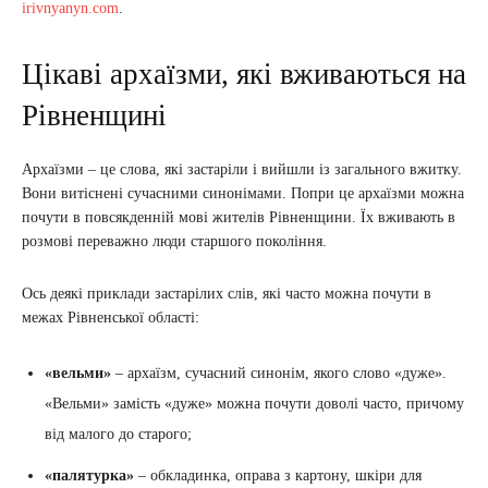
irivnyanyn.com
.
Цікаві архаїзми, які вживаються на
Рівненщині
Архаїзми – це слова, які застаріли і вийшли із загального вжитку.
Вони витіснені сучасними синонімами. Попри це архаїзми можна
почути в повсякденній мові жителів Рівненщини. Їх вживають в
розмові переважно люди старшого покоління.
Ось деякі приклади застарілих слів, які часто можна почути в
межах Рівненської області:
«вельми»
– архаїзм, сучасний синонім, якого слово «дуже».
«Вельми» замість «дуже» можна почути доволі часто, причому
від малого до старого;
«палятурка»
– обкладинка, оправа з картону, шкіри для