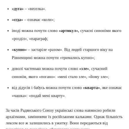
«дуга»
– «веселка».
«єгда»
– означає «коли»;
іноді можна почути слово
«артикул»,
сучасні синоніми якого
«розділ», «параграф;
«купно»
– застаріле «разом». Від людей старшого віку на
Рівненщині можна почути «тримались купно»;
доволі частенько можна почути слово
«зле»
, сучасний
синонім, якого «погано»: «мені стало зле», «йому зле»;
від дідусів і бабусь можна почути слово
«кварта»
, яке означає
«чашка»: «подай мені кварту».
За часів Радянського Союзу українські слова навмисно робили
архаїзмами, замінюючи їх російськими кальками. Однак більшість
лексем все ж залишились в ужитку. Вони передаються від