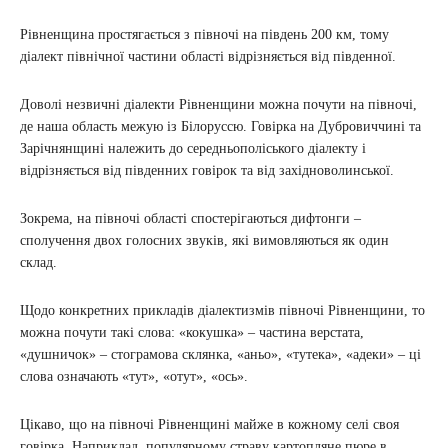
Рівненщина простягається з півночі на південь 200 км, тому
діалект північної частини області відрізняється від південної.
Доволі незвичні діалекти Рівненщини можна почути на півночі,
де наша область межую із Білоруссю. Говірка на Дубровиччині та
Зарічнянщині належить до середньополіського діалекту і
відрізняється від південних говірок та від західноволинської.
Зокрема, на півночі області спостерігаються дифтонги –
сполучення двох голосних звуків, які вимовляються як один
склад.
Щодо конкретних прикладів діалектизмів півночі Рівненщини, то
можна почути такі слова: «кокушка» – частина верстата,
«душничок» – стограмова склянка, «аньо», «тутека», «адеки» – ці
слова означають «тут», «отут», «ось».
Цікаво, що на півночі Рівненщині майже в кожному селі своя
говірка. Наприклад, популярному страву картопляне пюре в