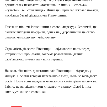
деяких селах називають «товченик», в інших – «товмач»,
«бульобниця», «товканиця». Лише цей приклад яскраво показує,
наскільки багаті діалектизми Рівненщини.
Також на півночі Рівненщини є слово «перекур». Зазвичай, це
означає виходити покурити, однак на Дубровиччині це слово
означає «видихнути», «відпочити».
Строкатість діалектів Рівненщини обумовлена насамперед
історичними процесами, зокрема розселенням давніх
слов’янських племен на наших теренах.
На жаль, більшість діалектних слів Рівненщини відходять у
минуле. Носіями говірки переважно є люди, яким за вісімдесят
років. Проте вони передали чимало слів своїм дітям та онукам.
Звісно, не всі діалектизми лишаться у вжитку. Деякі із них
житимуть лише в словниках.