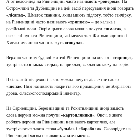
А от велосипед на Рівненщині часто називають
«ровером».
На
Острожчині та Дубенщині на цей засіб пересування іноді говорять
«лісапед».
Шматок тканини, яким миють підлогу, тобто ганчірку,
на Рівненщині часто називають
«тряпкою»
– це калька з
російської мови. Окрім цього слова можна почути
«шмата»,
а
населені пункти Рівненщини, які межують з Житомирщиною і
Хмельниччиною часто кажуть
«гонуча».
Верхню частину будівлі жителі Рівненщини називають
«горище»,
зустрічається також
«гора»,
наприклад, «склад мотлоху на горі».
В сільській місцевості часто можна почути діалектне слово
«шопа».
Ним називають накриття або приміщення, де зберігають
дрова, сільськогосподарський інвентар.
На Сарненщині, Березнівщині та Рокитнянщині іноді замість
слова деруни можна почути
«картопляники».
Овоч, з якого
роблять деруни на Рівненщині називають картоплею, але
зустрічаються також слова
«бульба»
і
«бараболя».
Сковорідку на
Рівненщині часом називають
«пательнею».