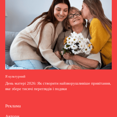
Я культурний
День матері 2026: Як створити найзворушливіше привітання,
яке збере тисячі переглядів і подяки
Реклама
Автори