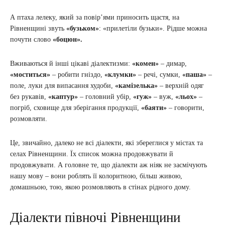
А птаха лелеку, який за повір’ями приносить щастя, на
Рівненщині звуть
«бузьком»
: «прилетіли бузьки». Рідше можна
почути слово
«боцюн».
Вживаються й інші цікаві діалектизми:
«комен»
– димар,
«моститься»
– робити гніздо,
«клумки»
– речі, сумки,
«паша»
–
поле, луки для випасання худоби,
«камізелька»
– верхній одяг
без рукавів,
«каптур»
– головний убір,
«гуж»
– вуж,
«льох»
–
погріб, сховище для зберігання продукції,
«баяти»
– говорити,
розмовляти.
Це, звичайно, далеко не всі діалекти, які збереглися у містах та
селах Рівненщини. Їх список можна продовжувати й
продовжувати. А головне те, що діалекти аж ніяк не засмічують
нашу мову – вони роблять її колоритною, більш живою,
домашньою, тою, якою розмовляють в стінах рідного дому.
Діалекти півночі Рівненщини