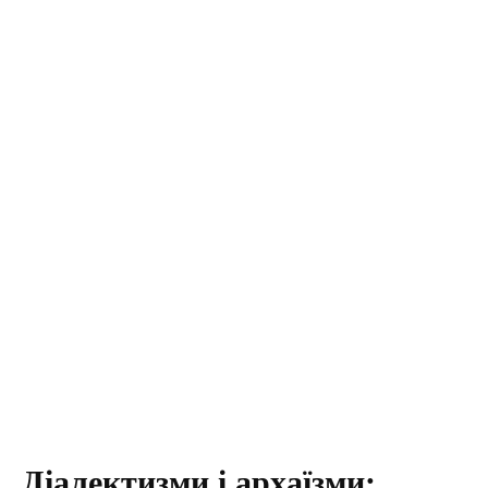
Діалектизми і архаїзми: