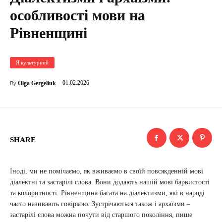
особливості мови на
Рівненщині
Я культурний
01.02.2026
Olga Gergeliuk
By
SHARE
Іноді, ми не помічаємо, як вживаємо в своїй повсякденній мові
діалектні та застарілі слова. Вони додають нашій мові барвистості
та колоритності. Рівненщина багата на діалектизми, які в народі
часто називають говіркою. Зустрічаються також і архаїзми –
застарілі слова можна почути від старшого покоління, пише