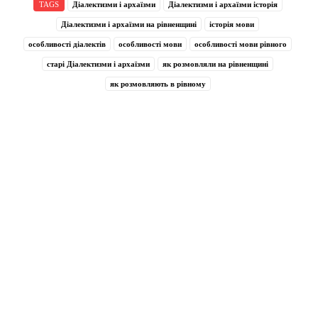
TAGS
Діалектизми і архаїзми
Діалектизми і архаїзми історія
Діалектизми і архаїзми на рівненщині
історія мови
особливості діалектів
особливості мови
особливості мови рівного
старі Діалектизми і архаїзми
як розмовляли на рівненщині
як розмовляють в рівному