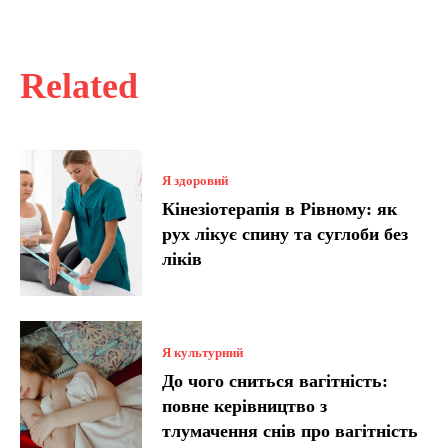
Related
Я здоровий
Кінезіотерапія в Рівному: як
рух лікує спину та суглоби без
ліків
Я культурний
До чого сниться вагітність:
повне керівництво з
тлумачення снів про вагітність