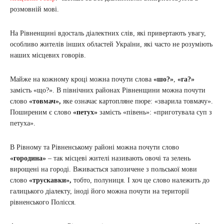
розмовній мові.
На Рівненщині вдосталь діалектних слів, які привертають увагу,
особливо жителів інших областей України, які часто не розуміють
наших місцевих говорів.
Майже на кожному кроці можна почути слова
«шо?»
,
«га?»
замість «що?». В північних районах Рівненщини можна почути
слово
«товмач»,
яке означає картопляне пюре: «зварила товмачу».
Поширеним є слово
«петух»
замість «півень»: «приготувала суп з
петуха».
В Рівному та Рівненському районі можна почути слово
«городина»
– так місцеві жителі називають овочі та зелень
вирощені на городі. Вживається запозичене з польської мови
слово
«трускавки»,
тобто, полуниця. І хоч це слово належить до
галицького діалекту, іноді його можна почути на території
рівненського Полісся.