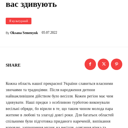
вас здивують
Я культурний
05.07.2022
Oksana Semenyuk
By
SHARE
Кожна область нашої прекрасної України славиться власними
звичаями та традиціями. Після народження дитини
найважливішим дійством було весілля. Кожен регіон має чим
здивувати. Наші предки з особливою турботою виконували
весільні обряди, бо вірили в те, що таким чином молода пара
житиме в любові та злагоді довгі роки. Для багатьох областей
спільними були підготовка приданого нареченій, випікання
короваю, запрошення музик на весілля, одягання вінка та