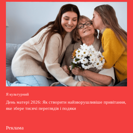
Я культурний
День матері 2026: Як створити найзворушливіше привітання,
яке збере тисячі переглядів і подяки
Реклама