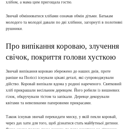
хлібом, а мама цим пригощала гостю.
Звичай обмінюватися хлібами означав обмін дітьми. Батькам
молодого та молодої давали по дві хлібини, загорнуті в полотняні
рушники.
Про випікання короваю, злучення
свічок, покриття голови хусткою
Звичай випікання короваю збережено до наших днів, проте
раніше на Поліссі існували цікаві деталі, які супроводжували
дійство. Коровай випікали вдома у родині нареченого. Святковий
хліб прикрашали весільним деревцем. Його робили із вишневих
гілок, обкручували тістом та запікали. Деревце декорували
квітами та невеликими паперовими прикрасами.
Також існував звичай перекидати миску, у якій пекли коровай,
через дах хати для того, щоб дізнатися стать майбутньої дитини.