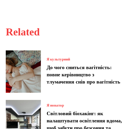
Related
Я культурний
До чого сниться вагітність:
повне керівництво з
тлумачення снів про вагітність
Я новатор
Світловий біохакінг: як
налаштувати освітлення вдома,
щоб забути про безсоння та