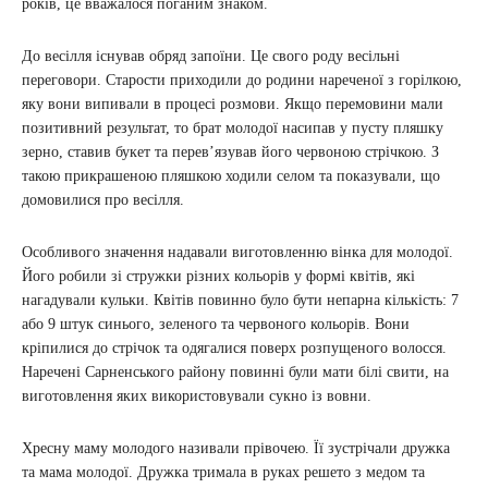
років, це вважалося поганим знаком.
До весілля існував обряд запоїни. Це свого роду весільні
переговори. Старости приходили до родини нареченої з горілкою,
яку вони випивали в процесі розмови. Якщо перемовини мали
позитивний результат, то брат молодої насипав у пусту пляшку
зерно, ставив букет та перев’язував його червоною стрічкою. З
такою прикрашеною пляшкою ходили селом та показували, що
домовилися про весілля.
Особливого значення надавали виготовленню вінка для молодої.
Його робили зі стружки різних кольорів у формі квітів, які
нагадували кульки. Квітів повинно було бути непарна кількість: 7
або 9 штук синього, зеленого та червоного кольорів. Вони
кріпилися до стрічок та одягалися поверх розпущеного волосся.
Наречені Сарненського району повинні були мати білі свити, на
виготовлення яких використовували сукно із вовни.
Хресну маму молодого називали прівочею. Її зустрічали дружка
та мама молодої. Дружка тримала в руках решето з медом та