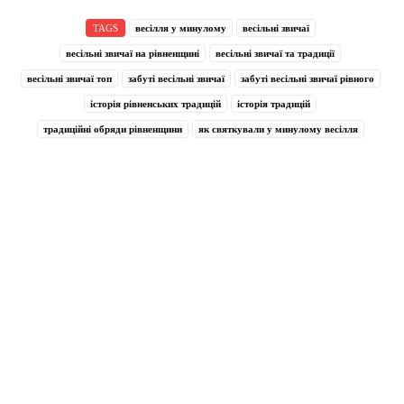
TAGS
весілля у минулому
весільні звичаї
весільні звичаї на рівненщині
весільні звичаї та традиції
весільні звичаї топ
забуті весільні звичаї
забуті весільні звичаї рівного
історія рівненських традицій
історія традицій
традиційні обряди рівненщини
як святкували у минулому весілля