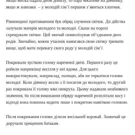
Якщо миска падала дном донизу, то пара чекатиме на дівчинку,
якщо ж навпаки – у молодій сім’ї першим з’явиться хлопчик.
Рівненщині притаманним був обряд злучення свічок. До дійства
залучали матерів молодого та молодої. Свахи на порозі
схрещували свічки. Цей звичай символізував об’єднання двох
родів. Звичайно, кожен учасник намагався свою свічку тримати
вище, щоб мати перевагу свого роду у молодій сім’ї.
Покривали хусткою голову нареченої двічі. Першого разу це
робили наприкінці весілля у неї вдома. Для цього
використовували, наприклад, палицю, аби не торкатися голови
молодої. Коли дівчину везли з її посагом до молодого, то другий
раз покривала її голову вже свекруха. Цьому надавали неабиякого
значення, бо після виконання обряду нареченій розплітали косу і
відтоді вона повинна ходити лише з покритою наміткою головою.
Після покривання голови ділили весільний коровай. Зазвичай це
доручали хрещеним батькам.