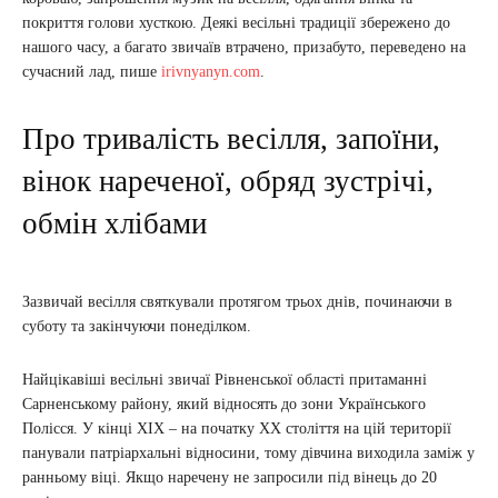
покриття голови хусткою. Деякі весільні традиції збережено до
нашого часу, а багато звичаїв втрачено, призабуто, переведено на
сучасний лад, пише
irivnyanyn.com
.
Про тривалість весілля, запоїни,
вінок нареченої, обряд зустрічі,
обмін хлібами
Зазвичай весілля святкували протягом трьох днів, починаючи в
суботу та закінчуючи понеділком.
Найцікавіші весільні звичаї Рівненської області притаманні
Сарненському району, який відносять до зони Українського
Полісся. У кінці XIX – на початку ХХ століття на цій території
панували патріархальні відносини, тому дівчина виходила заміж у
ранньому віці. Якщо наречену не запросили під вінець до 20