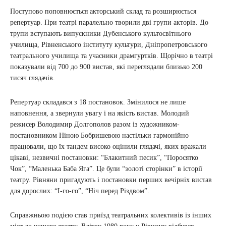
Поступово поповнюється акторський склад та розширюється
репертуар. При театрі паралельно творили дві групи акторів. До
трупи вступають випускники Дубенського культосвітнього
училища, Рівненського інституту культури, Дніпропетровського
театрального училища та учасники драмгуртків. Щорічно в театрі
показували від 700 до 900 вистав, які переглядали близько 200
тисяч глядачів.
Репертуар складався з 18 постановок. Змінилося не лише
наповнення, а звернули увагу і на якість вистав. Молодий
режисер Володимир Долгополов разом із художником-
постановником Ніною Бобришевою настільки гармонійно
працювали, що їх тандем високо оцінили глядачі, яких вражали
цікаві, незвичні постановки: “Блакитний песик”, “Поросятко
Чок”, “Маленька Баба Яга”. Це були “золоті сторінки” в історії
театру. Рівняни пригадують і постановки перших вечірніх вистав
для дорослих: “І-го-го”, “Ніч перед Різдвом”.
Справжньою подією став приїзд театральних колективів із інших