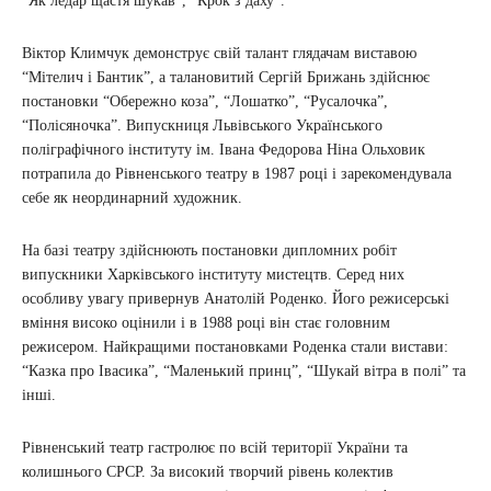
“Як ледар щастя шукав”, “Крок з даху”.
Віктор Климчук демонструє свій талант глядачам виставою
“Мітелич і Бантик”, а талановитий Сергій Брижань здійснює
постановки “Обережно коза”, “Лошатко”, “Русалочка”,
“Полісяночка”. Випускниця Львівського Українського
поліграфічного інституту ім. Івана Федорова Ніна Ольховик
потрапила до Рівненського театру в 1987 році і зарекомендувала
себе як неординарний художник.
На базі театру здійснюють постановки дипломних робіт
випускники Харківського інституту мистецтв. Серед них
особливу увагу привернув Анатолій Роденко. Його режисерські
вміння високо оцінили і в 1988 році він стає головним
режисером. Найкращими постановками Роденка стали вистави:
“Казка про Івасика”, “Маленький принц”, “Шукай вітра в полі” та
інші.
Рівненський театр гастролює по всій території України та
колишнього СРСР. За високий творчий рівень колектив