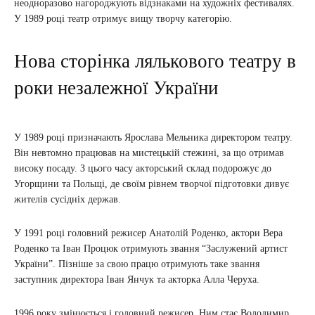
неодноразово нагороджують відзнаками на художніх фестивалях.
У 1989 році театр отримує вищу творчу категорію.
Нова сторінка лялькового театру в
роки незалежної України
У 1989 році призначають Ярослава Мельника директором театру.
Він невтомно працював на мистецькій стежині, за що отримав
високу посаду. З цього часу акторський склад подорожує до
Угорщини та Польщі, де своїм рівнем творчої підготовки дивує
жителів сусідніх держав.
У 1991 році головний режисер Анатолій Роденко, актори Вера
Роденко та Іван Процюк отримують звання “Заслужений артист
України”. Пізніше за свою працю отримують таке звання
заступник директора Іван Янчук та акторка Алла Черуха.
1996 року змінюється і головний режисер. Ним стає Володимир