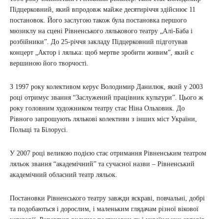
Підцерковний, який впродовж майже десятиріччя здійснює 11
постановок. Його заслугою також була постановка першого
мюзиклу на сцені Рівненського лялькового театру „Алі-Баба і
розбійники”. До 25-річчя закладу Підцерковний підготував
концерт „Актор і лялька: щоб мертве зробити живим”, який є
вершиною його творчості.
З 1997 року колективом керує Володимир Данилюк, який у 2003
році отримує звання “Заслужений працівник культури”. Цього ж
року головним художником театру стає Ніна Ольховик. До
Рівного запрошують лялькові колективи з інших міст України,
Польщі та Білорусі.
У 2007 році великою подією стає отримання Рівненським театром
ляльок звання “академічний” та сучасної назви – Рівненський
академічний обласний театр ляльок.
Постановки Рівненського театру завжди яскраві, повчальні, добрі
та подобаються і дорослим, і маленьким глядачам різної вікової