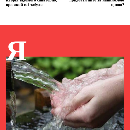
історія відомого санаторію,
придбати авто за найнижчою
про який всі забули
ціною?
Я