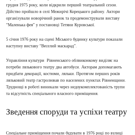
грудня 1975 року, коли відкрили перший театральний сезон.
Дійство пройшло в селі Межирічі Корецького району. Актори
організували новорічний ранок та продемонстрували виставу
“Маленька фея” у постановці Тетяни Куровської.
5 січня 1976 року на сцені Міського будинку культури показали
наступну виставу “Веселий маскарад”.
Управління культури Рівненського облвиконкому виділяє на
потреби лялькового театру два автобуси. Акторам допомагають
придбати декорації, костюми, ляльки. Протягом перших років
ляльковий театр гастролював по населених пунктах Рівненщини.
Труднощі в роботі виникали через недоукомплектованість трупи
та відсутність спеціального власного приміщення.
Зведення споруди та успіхи театру
Спеціальне приміщення почали будувати в 1976 році по вулиці