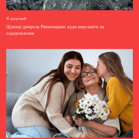
Я здоровий
Цілющі джерела Рівненщини: куди вирушити на
оздоровлення