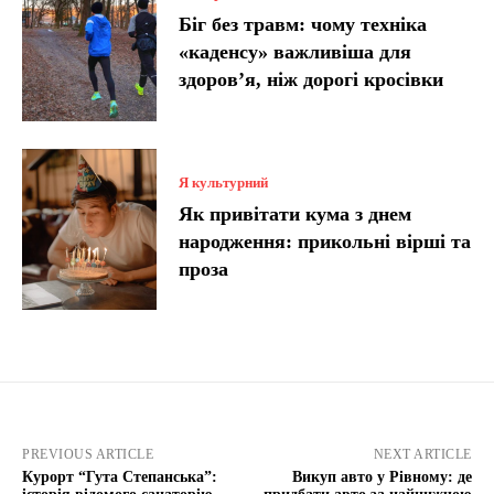
Біг без травм: чому техніка
«каденсу» важливіша для
здоров’я, ніж дорогі кросівки
Я культурний
Як привітати кума з днем
народження: прикольні вірші та
проза
PREVIOUS ARTICLE
NEXT ARTICLE
Курорт “Гута Степанська”:
Викуп авто у Рівному: де