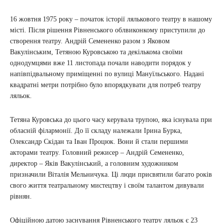
16 жовтня 1975 року – початок історії лялькового театру в нашому
місті. Після рішення Рівненського облвиконкому приступили до
створення театру. Андрій Семененко разом з Яковом
Вакулінським, Тетяною Куровською та декількома своїми
однодумцями вже 11 листопада почали наводити порядок у
напівпідвальному приміщенні по вулиці Мануїльського. Надані
квадратні метри потрібно було впорядкувати для потреб театру
ляльок.
Тетяна Куровська до цього часу керувала трупою, яка існувала при
обласній філармонії. До її складу належали Ірина Бурка,
Олександр Скідан та Іван Процюк. Вони й стали першими
акторами театру. Головний режисер – Андрій Семененко,
директор – Яків Вакулінський, а головним художником
призначили Віталія Мельничука. Ці люди присвятили багато років
свого життя театральному мистецтву і своїм талантом дивували
рівнян.
Офіційною датою заснування Рівненського театру ляльок є 23