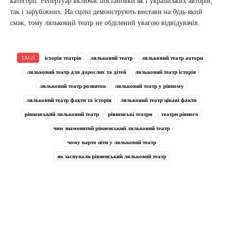
категорії. Репертуар включає постановки як і українських авторів,
так і зарубіжних. На сцені демонструють вистави на будь-який
смак, тому ляльковий театр не обділений увагою відвідувачів.
TAGS
історія театрів
ляльковий театр
ляльковий театр актори
ляльковий театр для дорослих та дітей
ляльковий театр історія
ляльковий театр розвиток
ляльковий театр у рівному
ляльковий театр факти та історія
ляльковий театр цікаві факти
рівненський ляльковий театр
рівненські театри
театри рівного
чим знаменитий рівненський ляльковий театр
чому варто піти у ляльковий театр
як заснували рівненський ляльковий театр