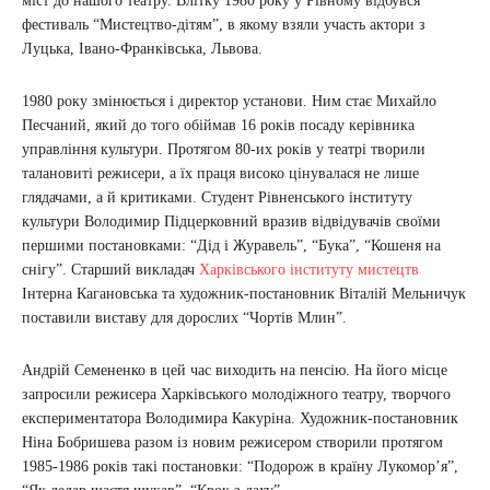
міст до нашого театру. Влітку 1980 року у Рівному відбувся
фестиваль “Мистецтво-дітям”, в якому взяли участь актори з
Луцька, Івано-Франківська, Львова.
1980 року змінюється і директор установи. Ним стає Михайло
Песчаний, який до того обіймав 16 років посаду керівника
управління культури. Протягом 80-их років у театрі творили
талановиті режисери, а їх праця високо цінувалася не лише
глядачами, а й критиками. Студент Рівненського інституту
культури Володимир Підцерковний вразив відвідувачів своїми
першими постановками: “Дід і Журавель”, “Бука”, “Кошеня на
снігу”. Старший викладач
Харківського інституту мистецтв
Інтерна Кагановська та художник-постановник Віталій Мельничук
поставили виставу для дорослих “Чортів Млин”.
Андрій Семененко в цей час виходить на пенсію. На його місце
запросили режисера Харківського молодіжного театру, творчого
експериментатора Володимира Какуріна. Художник-постановник
Ніна Бобришева разом із новим режисером створили протягом
1985-1986 років такі постановки: “Подорож в країну Лукомор’я”,