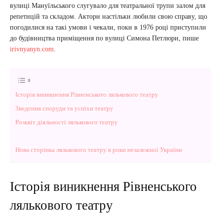
вулиці Мануїльського слугувало для театральної трупи залом для
репетицій та складом. Актори настільки любили свою справу, що
погодилися на такі умови і чекали, поки в 1976 році приступили
до будівництва приміщення по вулиці Симона Петлюри, пише
irivnyanyn.com
.
Історія виникнення Рівненського лялькового театру
Зведення споруди та успіхи театру
Розквіт діяльності лялькового театру
Нова сторінка лялькового театру в роки незалежної України
Історія виникнення Рівненського
лялькового театру