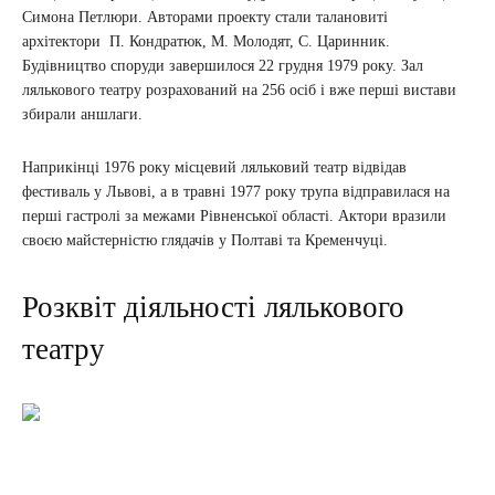
Симона Петлюри. Авторами проекту стали талановиті
архітектори П. ​​Кондратюк, М. Молодят, С. Царинник.
Будівництво споруди завершилося 22 грудня 1979 року. Зал
лялькового театру розрахований на 256 осіб і вже перші вистави
збирали аншлаги.
Наприкінці 1976 року місцевий ляльковий театр відвідав
фестиваль у Львові, а в травні 1977 року трупа відправилася на
перші гастролі за межами Рівненської області. Актори вразили
своєю майстерністю глядачів у Полтаві та Кременчуці.
Розквіт діяльності лялькового
театру