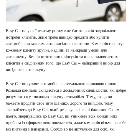
Easy Car на українському ринку вже багато років задовільняє
потреби клієнтів, яким треба швидко продати або купити
автомобіль за максимально вигідною вартістю. Компанія гарантує
кожному клієнту зручні, надійні та найкращі умови для
автовикупу. Безліч позитивних відгуків та низка задоволених
клієнтів є свідченням того, що Easy Car – найкращий вибір для
вигідного автовикупу.
Easy Car викупляє автомобілі за актуальною ринковою ціною.
Команда компанії складається з досвідчених спеціалістів, які добре
розуміються у тонкощах викупу автомобіля. Тому, якщо ви
бажаєте продати своє авто швидко, дорого та вигідно, тому
звертайтесь до Easy Car, який реалізує всі ваші бажання. Окрім
цього, звернувшись до Easy Car, ви уникнете всіх юридичних
проблем із оформленням документів, адже компанія візьме на себе
всі питання з паперами. Особливо це актуально для осіб, які