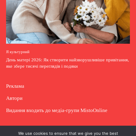
Я культурний
День матері 2026: Як створити найзворушливіше привітання,
яке збере тисячі переглядів і подяки
Реклама
Автори
Видання входить до медіа-групи
MistoOnline
Copyright © Повне використання матеріалу
We use cookies to ensure that we give you the best