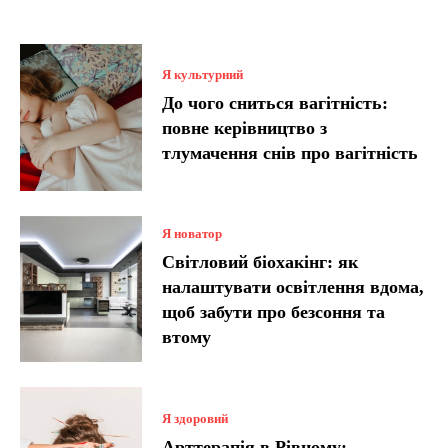
Я культурний
До чого сниться вагітність:
повне керівництво з
тлумачення снів про вагітність
Я новатор
Світловий біохакінг: як
налаштувати освітлення вдома,
щоб забути про безсоння та
втому
Я здоровий
Арттерапія в Рівному: