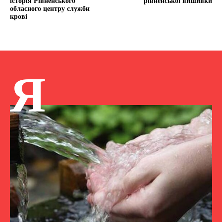
історія Рівненського
рівненської вишивки
обласного центру служби
крові
Я