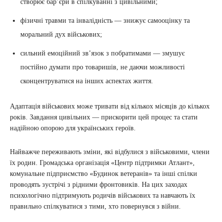
створює бар’єри в спілкуванні з цивільними;
фізичні травми та інвалідність — знижує самооцінку та
моральний дух військових;
сильний емоційний зв’язок з побратимами — змушує
постійно думати про товаришів, не даючи можливості
сконцентруватися на інших аспектах життя.
Адаптація військових може тривати від кількох місяців до кількох
років. Завдання цивільних — прискорити цей процес та стати
надійною опорою для українських героїв.
Найважче переживають зміни, які відбулися з військовими, члени
їх родин. Громадська організація «Центр підтримки Атлант»,
комунальне підприємство «Будинок ветеранів» та інші спілки
проводять зустрічі з рідними фронтовиків. На цих заходах
психологічно підтримують родичів військових та навчають їх
правильно спілкуватися з тими, хто повернувся з війни.