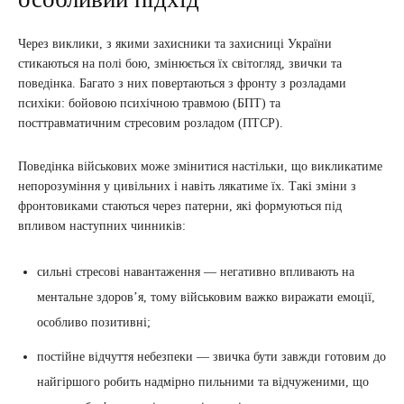
Через виклики, з якими захисники та захисниці України
стикаються на полі бою, змінюється їх світогляд, звички та
поведінка. Багато з них повертаються з фронту з розладами
психіки: бойовою психічною травмою (БПТ) та
посттравматичним стресовим розладом (ПТСР).
Поведінка військових може змінитися настільки, що викликатиме
непорозуміння у цивільних і навіть лякатиме їх. Такі зміни з
фронтовиками стаються через патерни, які формуються під
впливом наступних чинників:
сильні стресові навантаження — негативно впливають на
ментальне здоров’я, тому військовим важко виражати емоції,
особливо позитивні;
постійне відчуття небезпеки — звичка бути завжди готовим до
найгіршого робить надмірно пильними та відчуженими, що