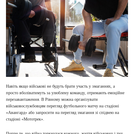
Навіть якщо військові не будуть брати участь у змаганнях, а
просто вболіватимуть за улюблену команду, отримають емоційне
перезавантаження. В Рівному можна організувати
військовослужбовцям перегляд футбольного матчу на стадіоні
«Авангард» або запросити на перегляд змагання зі спідвею на
стадіоні «Мототрек».
Попри те, що війна торкнулася кожного, життя військових і тих,