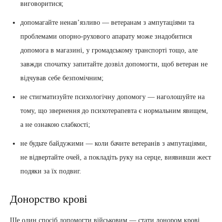
виговоритися;
допомагайте ненав’язливо — ветеранам з ампутаціями та
проблемами опорно-рухового апарату може знадобитися
допомога в магазині, у громадському транспорті тощо, але
завжди спочатку запитайте дозвіл допомогти, щоб ветеран не
відчував себе безпомічним;
не стигматизуйте психологічну допомогу — наголошуйте на
тому, що звернення до психотерапевта є нормальним явищем,
а не ознакою слабкості;
не будьте байдужими — коли бачите ветеранів з ампутаціями,
не відвертайте очей, а покладіть руку на серце, виявивши жест
подяки за їх подвиг.
Донорство крові
Ще один спосіб допомогти військовим — стати донором крові.