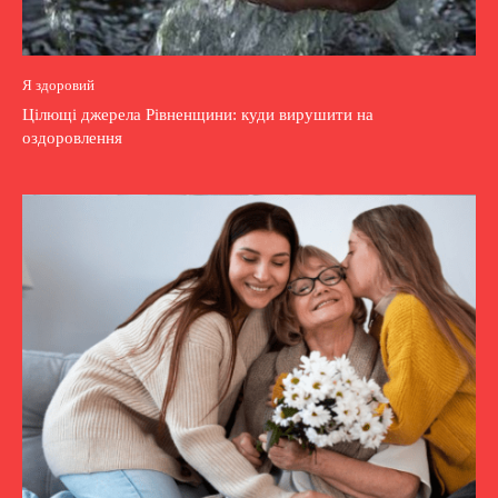
Я здоровий
Цілющі джерела Рівненщини: куди вирушити на
оздоровлення