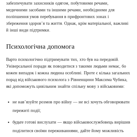
забезпечувати захисників одягом, побутовими речами,
медичними засобами та іншими речами, необхідними для
поліпшення умов перебування в прифронтових зонах і
збереження здоров’я та життя. Однак, крім матеріальної, важливі
й інші види підтримки.
Психологічна допомога
Варто психологічно підтримувати тих, хто був на передовій.
Універсальної поради як поводитися з такими людьми немає, бо
кожен випадок і кожна людина особливі. Проте є кілька загальних
порад від військового психолога з Рівненщини Максима Чубика,
які допоможуть цивільним знайти спільну мову з військовими:
не нав’язуйте розмов про війну — не всі хочуть обговорювати
пережиті події;
будьте готові вислухати — якщо військовослужбовець вирішив
поділитися своїми переживаннями, дайте йому можливість