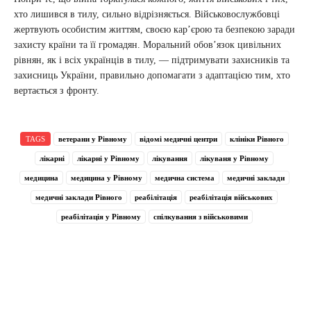
хто лишився в тилу, сильно відрізняється. Військовослужбовці
жертвують особистим життям, своєю кар’єрою та безпекою заради
захисту країни та її громадян. Моральний обов’язок цивільних
рівнян, як і всіх українців в тилу, — підтримувати захисників та
захисниць України, правильно допомагати з адаптацією тим, хто
вертається з фронту.
TAGS
ветерани у Рівному
відомі медичні центри
клініки Рівного
лікарні
лікарні у Рівному
лікування
лікуваня у Рівному
медицина
медицина у Рівному
медична система
медичні заклади
медичні заклади Рівного
реабілітація
реабілітація військових
реабілітація у Рівному
спілкування з військовими