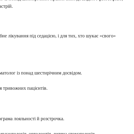
астрій.
не лікування під седацією, і для тих, хто шукає «свого»
атолог із понад шестирічним досвідом.
ля тривожних пацієнтів.
рограма лояльності й розстрочка.
імплантологія, ортодонтія, дитяча стоматологія.