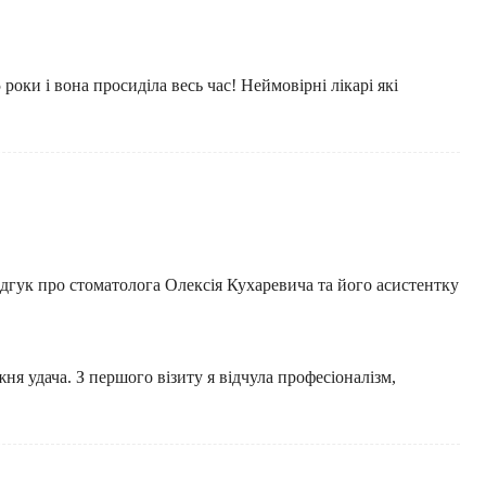
роки і вона просиділа весь час! Неймовірні лікарі які
гук про стоматолога Олексія Кухаревича та його асистентку
ня удача. З першого візиту я відчула професіоналізм,