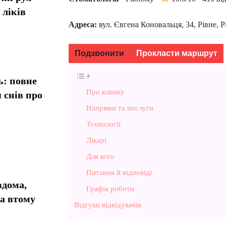
 ліків
Адреса:
вул. Євгена Коновальця, 34, Рівне, Р
Подзвонити
Прокласти маршрут
ь: повне
Про клініку
 снів про
Напрями та послуги
Технології
Лікарі
Для кого
Питання й відповіді
вдома,
Графік роботи
та втому
Відгуки відвідувачів