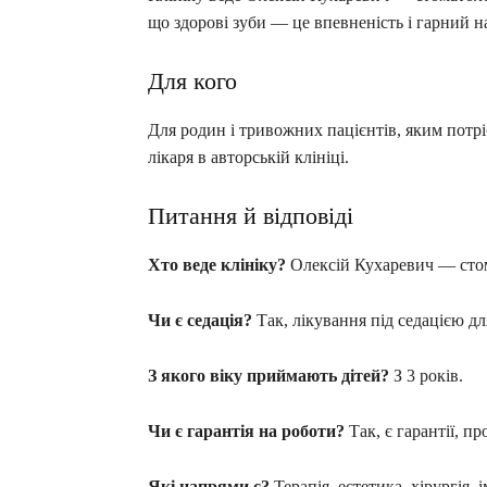
що здорові зуби — це впевненість і гарний н
Для кого
Для родин і тривожних пацієнтів, яким потріб
лікаря в авторській клініці.
Питання й відповіді
Хто веде клініку?
Олексій Кухаревич — стом
Чи є седація?
Так, лікування під седацією д
З якого віку приймають дітей?
З 3 років.
Чи є гарантія на роботи?
Так, є гарантії, п
Які напрями є?
Терапія, естетика, хірургія, 