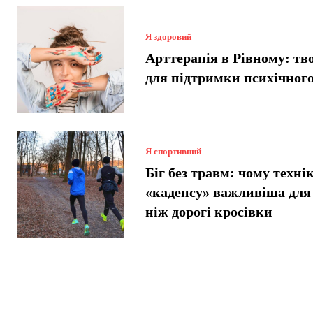
Я здоровий
Арттерапія в Рівному: тв
для підтримки психічного
Я спортивний
Біг без травм: чому техні
«каденсу» важливіша для 
ніж дорогі кросівки