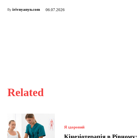
irivnyanyn.com
06.07.2026
By
Related
Я здоровий
Кінезіотерапія в Рівному: