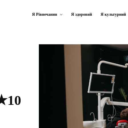
Я Рівнечанин
Я здоровий
Я культурний
 ★10