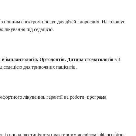
 з повним спектром послуг для дітей і дорослих. Наголошує
ю лікування під седацією.
 й імплантологія.
Ортодонтія.
Дитяча стоматологія
з 3
ід седацією для тривожних пацієнтів.
мфортного лікування, гарантії на роботи, програма
г із понад шестирічним практичним досвідом і філософією,