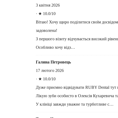
3 квітня 2026
·
★ 10.0/10
Вітаю! Хочу щиро поділитися своїм досвідом
задоволена!
З першого візиту відчувається високий рівен
Особливо хочу відз…
Галина Петровець
17 лютого 2026
·
★ 10.0/10
Дуже приємно відвідувати RUBY Dental тут п
Лікую зуби особисто в Олексія Кухаревича т
У клініці завжди уважне та турботливе с…