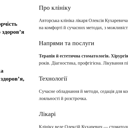
Про клініку
Авторська клініка лікаря Олексія Кухаревича
орчість
на комфорті й сучасних методах, з можливіст
 здоров’я
Напрями та послуги
Терапія й естетична стоматологія.
Хірургія
років. Діагностика, профгігієна. Лікування п
ка
Технології
здоров’я,
Сучасне обладнання й методи, седація для ко
лояльності й розстрочка.
Лікарі
Клініку веде Олексій Кухаревич — стоматоло