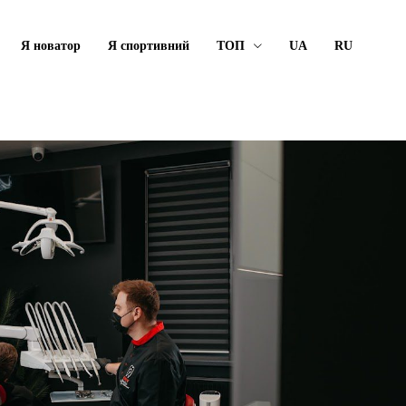
Я новатор
Я спортивний
ТОП
UA
RU