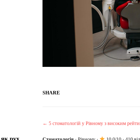
SHARE
← 5 стоматологій у Рівному з високим рейт
 як рух
Стоматологія
·
Рівному
·
10.0/10 · 410 ві