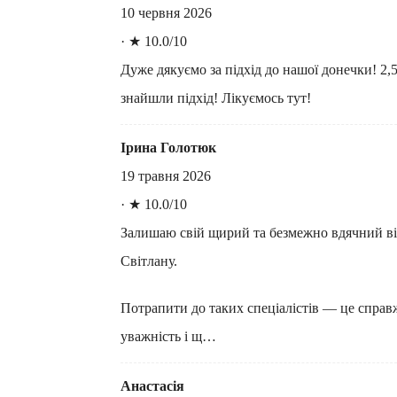
10 червня 2026
·
★ 10.0/10
Дуже дякуємо за підхід до нашої донечки! 2,5 
знайшли підхід! Лікуємось тут!
Ірина Голотюк
19 травня 2026
·
★ 10.0/10
Залишаю свій щирий та безмежно вдячний від
Світлану.
Потрапити до таких спеціалістів — це справж
уважність і щ…
Анастасія