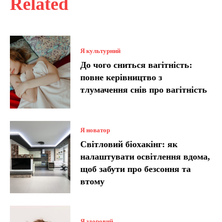
Related
Я культурний
До чого сниться вагітність:
повне керівництво з
тлумачення снів про вагітність
Я новатор
Світловий біохакінг: як
налаштувати освітлення вдома,
щоб забути про безсоння та
втому
Я здоровий