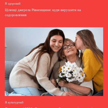
Я здоровий
Цілющі джерела Рівненщини: куди вирушити на
оздоровлення
Я культурний