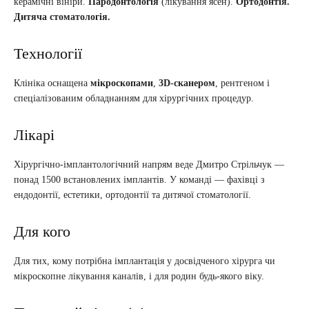
керамічні вініри.
Пародонтологія
(лікування ясен).
Ортодонтія.
Дитяча стоматологія.
Технології
Клініка оснащена
мікроскопами
,
3D-сканером
, рентгеном і
спеціалізованим обладнанням для хірургічних процедур.
Лікарі
Хірургічно-імплантологічний напрям веде Дмитро Стрільчук —
понад 1500 встановлених імплантів. У команді — фахівці з
ендодонтії, естетики, ортодонтії та дитячої стоматології.
Для кого
Для тих, кому потрібна імплантація у досвідченого хірурга чи
мікроскопне лікування каналів, і для родин будь-якого віку.