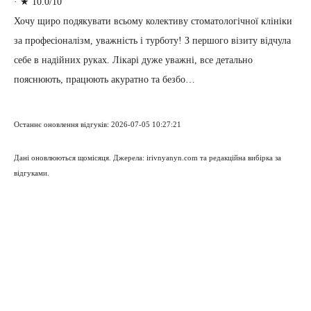
·
★ 10.0/10
Хочу щиро подякувати всьому колективу стоматологічної клініки
за професіоналізм, уважність і турботу! З першого візиту відчула
себе в надійних руках. Лікарі дуже уважні, все детально
пояснюють, працюють акуратно та безбо…
Останнє оновлення відгуків: 2026-07-05 10:27:21
Дані оновлюються щомісяця. Джерела: irivnyanyn.com та редакційна вибірка за
відгуками.