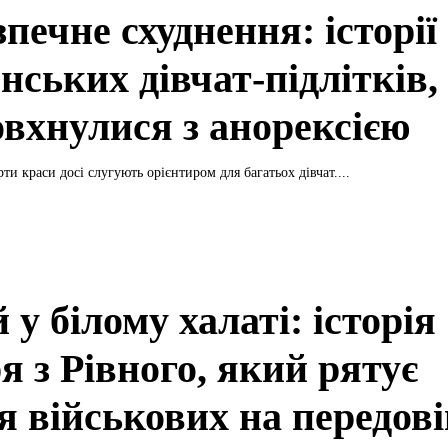
печне схуднення: історії
нських дівчат-підлітків,
овхнулися з анорексією
ти краси досі слугують орієнтиром для багатьох дівчат....
 у білому халаті: історія
я з Рівного, який рятує
я військових на передові