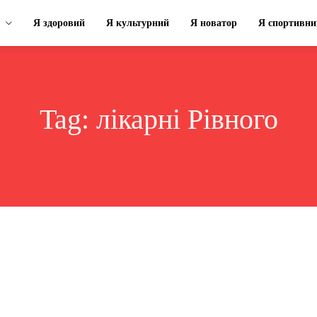
Я здоровий
Я культурний
Я новатор
Я спортивни
Tag:
лікарні Рівного