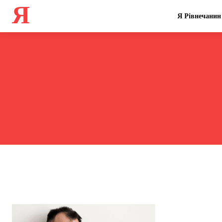
Я
Я Рівнечанин