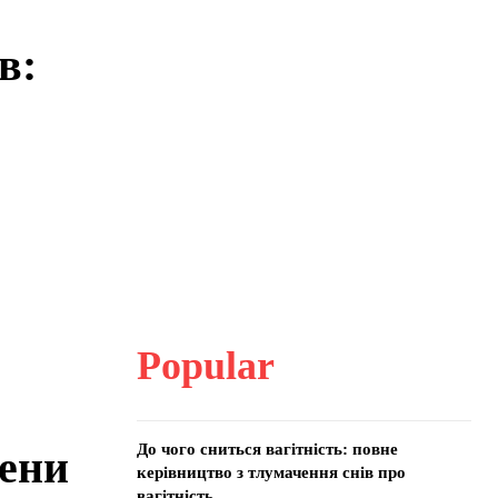
в:
Popular
До чого сниться вагітність: повне
лени
керівництво з тлумачення снів про
вагітність