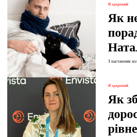
Я здоровий
Як не
пора
Ната
З настанням хо
Я здоровий
Як зб
дорос
рівн