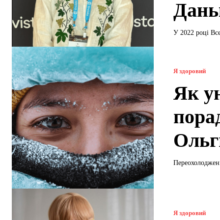
Дань
У 2022 році Все
Я здоровий
Як у
пора
Ольг
Переохолодженн
Я здоровий