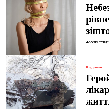
Небез
рівне
зішт
Жорсткі стандар
Я здоровий
Герой
лікар
житт