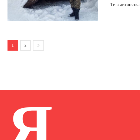
Ти з дитинства
1
2
Я