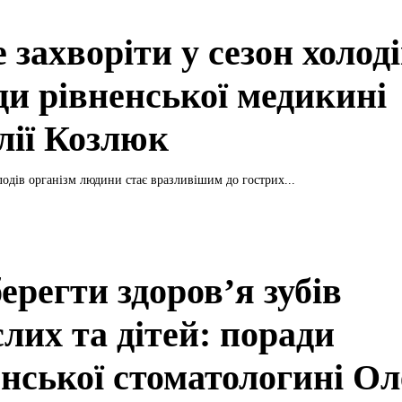
 захворіти у сезон холоді
ди рівненської медикині
лії Козлюк
лодів організм людини стає вразливішим до гострих...
ерегти здоров’я зубів
лих та дітей: поради
енської стоматологині О