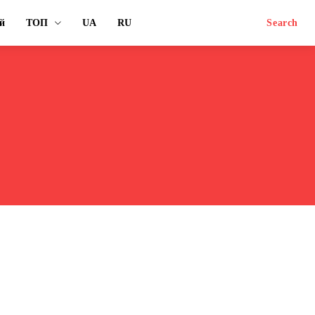
й
ТОП
UA
RU
Search