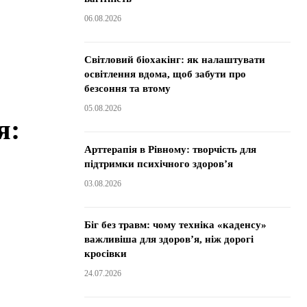
06.08.2026
Світловий біохакінг: як налаштувати
освітлення вдома, щоб забути про
безсоння та втому
05.08.2026
я:
Арттерапія в Рівному: творчість для
підтримки психічного здоров’я
03.08.2026
Біг без травм: чому техніка «каденсу»
важливіша для здоров’я, ніж дорогі
кросівки
24.07.2026