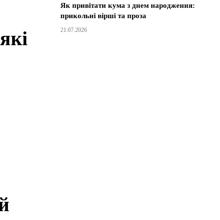
Як привітати кума з днем народження:
прикольні вірші та проза
21.07.2026
 які
й