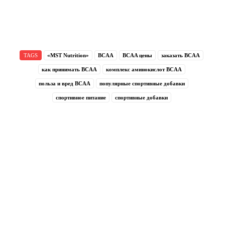
TAGS
«MST Nutrition»
BCAA
BCAA цены
заказать BCAA
как принимать BCAA
комплекс аминокислот BCAA
польза и вред BCAA
популярные спортивные добавки
спортивное питание
спортивные добавки