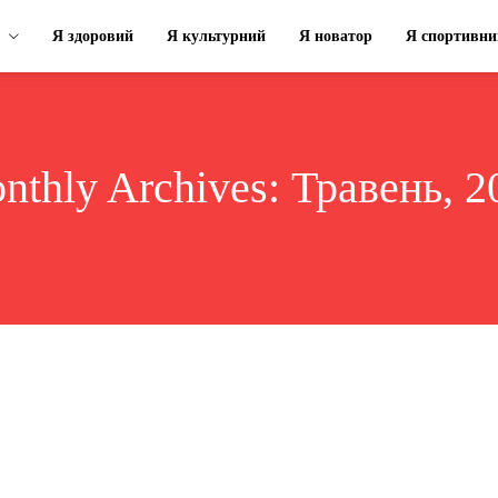
Я здоровий
Я культурний
Я новатор
Я спортивни
nthly Archives: Травень, 2