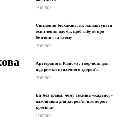
06.08.2026
Світловий біохакінг: як налаштувати
освітлення вдома, щоб забути про
безсоння та втому
05.08.2026
кова
Арттерапія в Рівному: творчість для
підтримки психічного здоров’я
03.08.2026
Біг без травм: чому техніка «каденсу»
важливіша для здоров’я, ніж дорогі
кросівки
24.07.2026