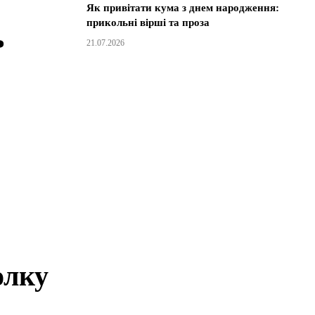
Як привітати кума з днем народження:
прикольні вірші та проза
ь
21.07.2026
олку