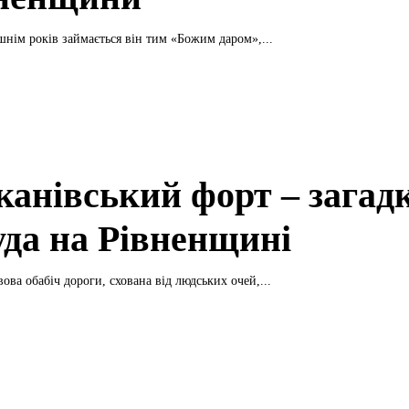
шнім років займається він тим «Божим даром»,...
канівський форт – загад
уда на Рівненщині
ова обабіч дороги, схована від людських очей,...