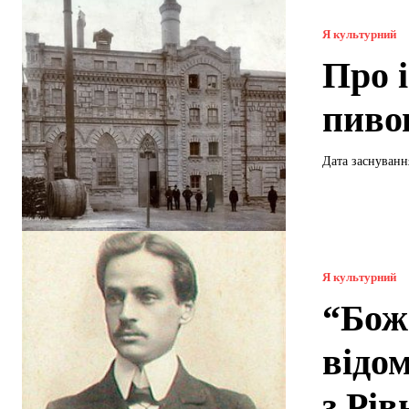
Я культурний
Про 
пиво
Я культурний
“Бож
відо
з Рі