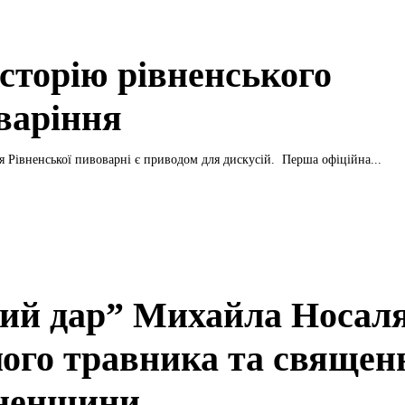
історію рівненського
варіння
Дата заснування Рівненської пивоварні є приводом для дискусій. Перша офіційна...
ий дар” Михайла Носаля
мого травника та священ
вненщини