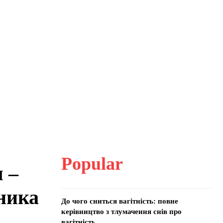
Popular
 –
ника
До чого сниться вагітність: повне
керівництво з тлумачення снів про
вагітність