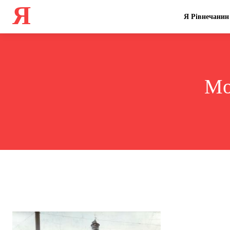
Я
Я Рівнечанин
Mo