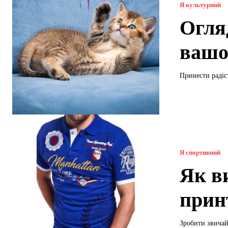
Я культурний
Огляд
вашо
Принести радіс
Я спортивний
Як в
прин
Зробити звичай