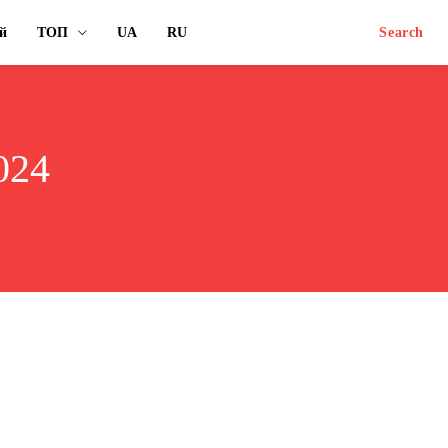
й
ТОП
UA
RU
Search
024