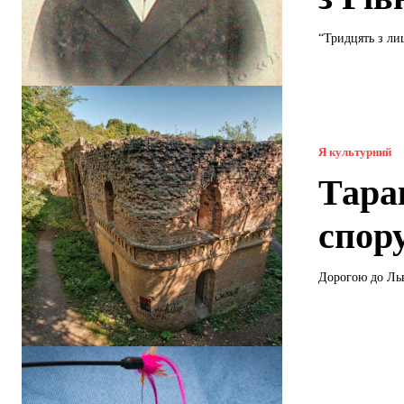
“Тридцять з ли
Я культурний
Тара
спор
Дорогою до Льв