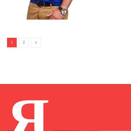
1
2
Я