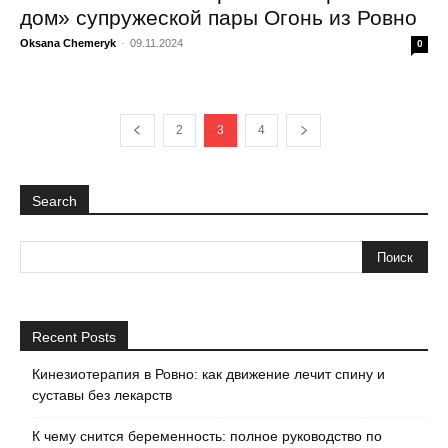
дом» супружеской пары Огонь из Ровно
Oksana Chemeryk
-
09.11.2024
0
2
3
4
Search
Recent Posts
Кинезиотерапия в Ровно: как движение лечит спину и
суставы без лекарств
К чему снится беременность: полное руководство по