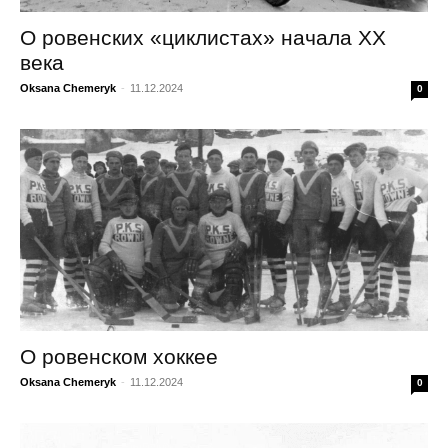
О ровенских «циклистах» начала XX
века
Oksana Chemeryk
-
11.12.2024
0
О ровенском хоккее
Oksana Chemeryk
-
11.12.2024
0